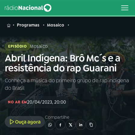
MENU
Programas
Mosaico
Mosaico
EPISÓDIO
Abril Indígena: Brô Mc´s e a
Buscar
na
resistência do rap Guarani
Rádio
Buscar
Nacional
Conheça a músíca do primeiro grupo de rap indígena
do Brasil
AO VIVO
20/04/2023, 20:00
NO AR EM
01
INÍCIO
Compartilhe
Ouça agora
02
A RÁDIO