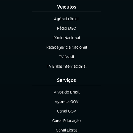
Veículos
Agência Brasil
(abre em nova aba)
Rádio MEC
(abre em nova aba)
Rádio Nacional
Radioagência Nacional
(abre em nova aba)
TV Brasil
(abre em nova aba)
TV Brasil Internacional
(abre em nova aba)
Serviços
A Voz do Brasil
(abre em nova aba)
Agência GOV
(abre em nova aba)
Canal GOV
(abre em nova aba)
Canal Educação
(abre em nova aba)
Canal Libras
(abre em nova aba)