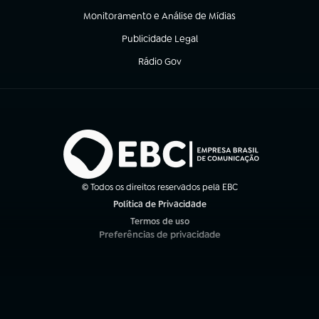
Monitoramento e Análise de Mídias
(abre em nova aba)
Publicidade Legal
(abre em nova aba)
Rádio Gov
(abre em nova aba)
© Todos os direitos reservados pela EBC
Política de Privacidade
(abre em nova aba)
Termos de uso
(abre em nova aba)
Preferências de privacidade