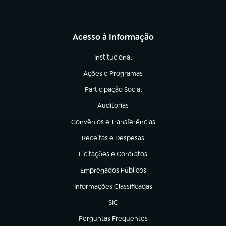
Acesso à Informação
Institucional
(abre em nova aba)
Ações e Programas
(abre em nova aba)
Participação Social
(abre em nova aba)
Auditorias
(abre em nova aba)
Convênios e Transferências
(abre em nova aba)
Receitas e Despesas
(abre em nova aba)
Licitações e Contratos
(abre em nova aba)
Empregados Públicos
(abre em nova aba)
Informações Classificadas
(abre em nova aba)
SIC
(abre em nova aba)
Perguntas Frequentes
(abre em nova aba)