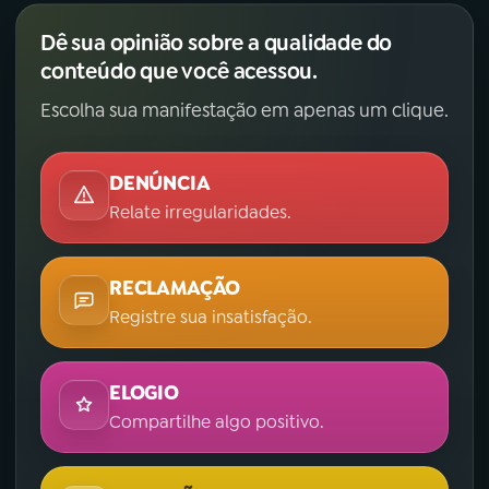
Dê sua opinião sobre a qualidade do
YouTube
Facebook
conteúdo que você acessou.
Instagram
X
Escolha sua manifestação em apenas um clique.
TikTok
DENÚNCIA
Relate irregularidades.
RECLAMAÇÃO
Registre sua insatisfação.
ELOGIO
Compartilhe algo positivo.