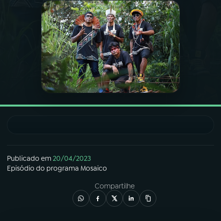
03
PROGRAMAÇÃO
04
PROGRAMAS
05
PODCASTS
06
VIDEOCASTS
07
ÚLTIMAS
Publicado em
20/04/2023
Episódio
do programa
Mosaico
Compartilhe
08
FESTIVAL DE MÚSICA
ACOMPANHE A RÁDIO NACIONAL