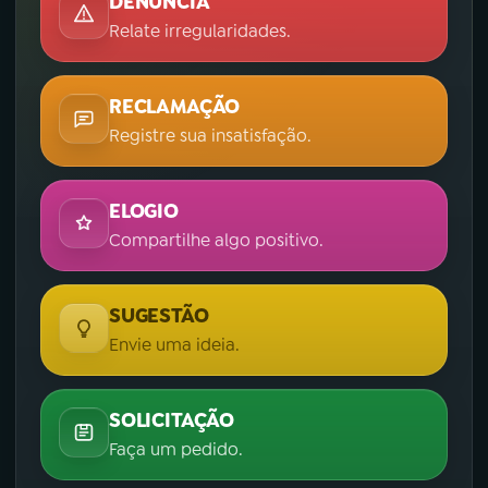
DENÚNCIA
Relate irregularidades.
RECLAMAÇÃO
Registre sua insatisfação.
ELOGIO
Compartilhe algo positivo.
SUGESTÃO
Envie uma ideia.
SOLICITAÇÃO
Faça um pedido.