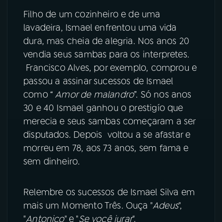
Filho de um cozinheiro e de uma
YouTube
Facebook
lavadeira, Ismael enfrentou uma vida
dura, mas cheia de alegria. Nos anos 20
Instagram
X
vendia seus sambas para os interpretes.
Francisco Alves, por exemplo, comprou e
TikTok
passou a assinar sucessos de Ismael
como “
Amor de malandro
”. Só nos anos
30 e 40 Ismael ganhou o prestigío que
merecia e seus sambas começaram a ser
disputados. Depois voltou a se afastar e
morreu em 78, aos 73 anos, sem fama e
sem dinheiro.
Relembre os sucessos de Ismael Silva em
mais um Momento Três. Ouça "
Adeus
",
"
Antonico
" e "
Se você jurar
".