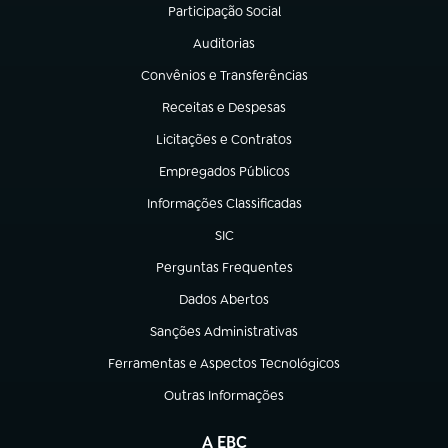
Participação Social
(abre em nova aba)
Auditorias
(abre em nova aba)
Convênios e Transferências
(abre em nova aba)
Receitas e Despesas
(abre em nova aba)
Licitações e Contratos
(abre em nova aba)
Empregados Públicos
(abre em nova aba)
Informações Classificadas
(abre em nova aba)
SIC
(abre em nova aba)
Perguntas Frequentes
(abre em nova aba)
Dados Abertos
(abre em nova aba)
Sanções Administrativas
(abre em nova aba)
Ferramentas e Aspectos Tecnológicos
(abre em nova aba)
Outras Informações
(abre em nova aba)
A EBC