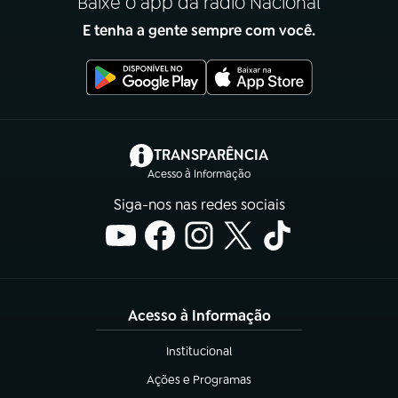
Baixe o app da rádio Nacional
E tenha a gente sempre com você.
(abre em nova aba)
TRANSPARÊNCIA
Acesso à Informação
Siga-nos nas redes sociais
Acesso à Informação
Institucional
(abre em nova aba)
Ações e Programas
(abre em nova aba)