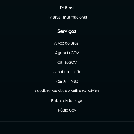
TV Brasil
(abre em nova aba)
TV Brasil Internacional
(abre em nova aba)
Serviços
A Voz do Brasil
(abre em nova aba)
Agência GOV
(abre em nova aba)
Canal GOV
(abre em nova aba)
Canal Educação
(abre em nova aba)
Canal Libras
(abre em nova aba)
Monitoramento e Análise de Mídias
(abre em nova aba)
Publicidade Legal
(abre em nova aba)
Rádio Gov
(abre em nova aba)