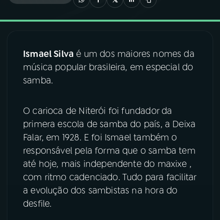
03
PROGRAMAÇÃO
Ismael Silva
é um dos maiores nomes da
04
PROGRAMAS
música popular brasileira, em especial do
samba.
05
PODCASTS
O carioca de Niterói foi fundador da
06
VIDEOCASTS
primera escola de samba do país, a Deixa
Falar, em 1928. E foi Ismael também o
responsável pela forma que o samba tem
07
ÚLTIMAS
até hoje, mais independente do maxixe ,
com ritmo cadenciado. Tudo para facilitar
08
FESTIVAL DE MÚSICA
a evolução dos sambistas na hora do
desfile.
ACOMPANHE A RÁDIO NACIONAL