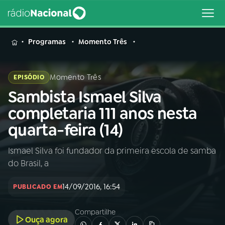
MENU
Programas
Momento Três
Momento Três
EPISÓDIO
Sambista Ismael Silva
Buscar
na
completaria 111 anos nesta
Rádio
Buscar
quarta-feira (14)
Nacional
Ismael Silva foi fundador da primeira escola de samba
AO VIVO
do Brasil, a
01
INÍCIO
14/09/2016, 16:54
PUBLICADO EM
Compartilhe
02
A RÁDIO
Ouça agora