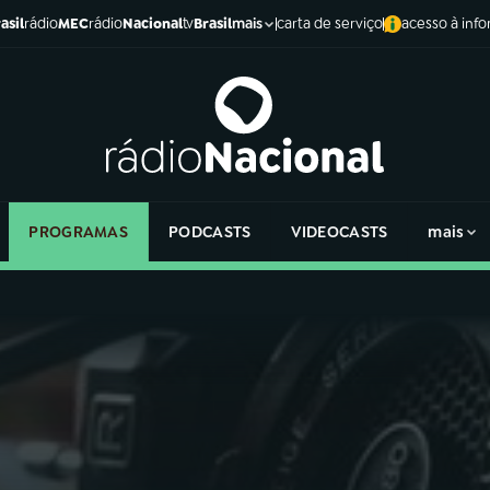
asil
rádio
MEC
rádio
Nacional
tv
Brasil
carta de serviço
acesso à inf
mais
PROGRAMAS
PODCASTS
VIDEOCASTS
mais