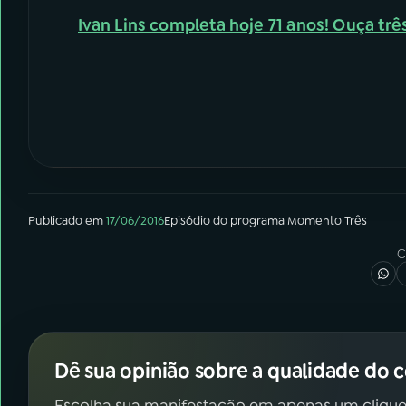
Ivan Lins completa hoje 71 anos! Ouça trê
Publicado em
17/06/2016
Episódio
do programa
Momento Três
C
Dê sua opinião sobre a qualidade do 
Escolha sua manifestação em apenas um clique