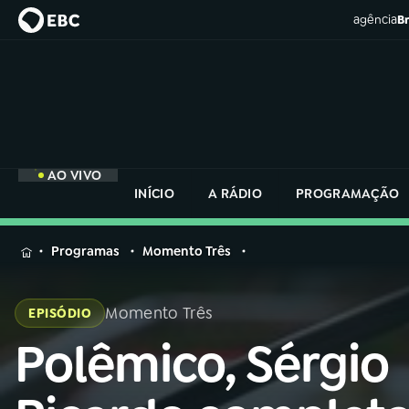
agência
Br
AO VIVO
INÍCIO
A RÁDIO
PROGRAMAÇÃO
MENU
Programas
Momento Três
Buscar
na
Momento Três
EPISÓDIO
Rádio
Buscar
Nacional
Polêmico, Sérgio
Buscar
na
Rádio
AO VIVO