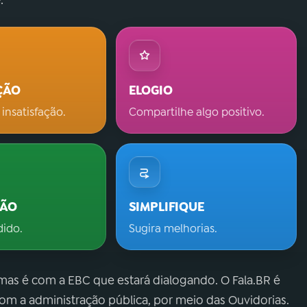
ÇÃO
ELOGIO
 insatisfação.
Compartilhe algo positivo.
ÇÃO
SIMPLIFIQUE
dido.
Sugira melhorias.
 mas é com a EBC que estará dialogando. O Fala.BR é
m a administração pública, por meio das Ouvidorias.