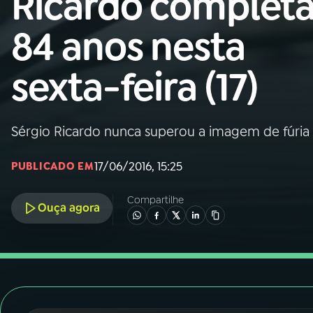
Ricardo complet
Nacional
84 anos nesta
01
INÍCIO
sexta-feira (17)
02
A RÁDIO
Sérgio Ricardo nunca superou a imagem de fúria 
03
PROGRAMAÇÃO
17/06/2016, 15:25
PUBLICADO EM
04
PROGRAMAS
Compartilhe
Ouça agora
05
PODCASTS
06
VIDEOCASTS