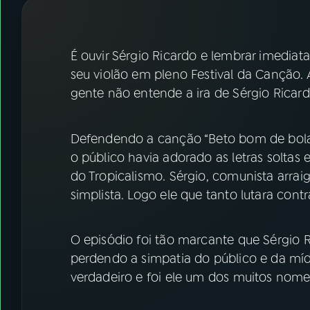
07
ÚLTIMAS
08
FESTIVAL DE MÚSICA
É ouvir Sérgio Ricardo e lembrar imedi
seu violão em pleno Festival da Canção.
gente não entende a ira de Sérgio Ricard
ACOMPANHE A RÁDIO NACIONAL
YouTube
Facebook
Defendendo a canção “Beto bom de bola”,
o público havia adorado as letras solta
Instagram
X
do Tropicalismo. Sérgio, comunista arr
TikTok
simplista. Logo ele que tanto lutara contr
O episódio foi tão marcante que Sérgio R
perdendo a simpatia do público e da míd
verdadeiro e foi ele um dos muitos nom