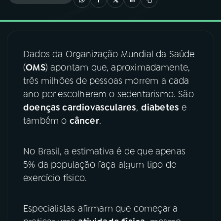
03
PROGRAMAÇÃO
Dados da Organização Mundial da Saúde
04
PROGRAMAS
(
OMS
) apontam que, aproximadamente,
três milhões de pessoas morrem a cada
05
PODCASTS
ano por escolherem o sedentarismo. São
doenças cardiovasculares
,
diabetes
e
também o
câncer
.
06
VIDEOCASTS
No Brasil, a estimativa é de que apenas
07
ÚLTIMAS
5% da população faça algum tipo de
exercício físico.
08
FESTIVAL DE MÚSICA
Especialistas afirmam que começar a
ACOMPANHE A RÁDIO NACIONAL