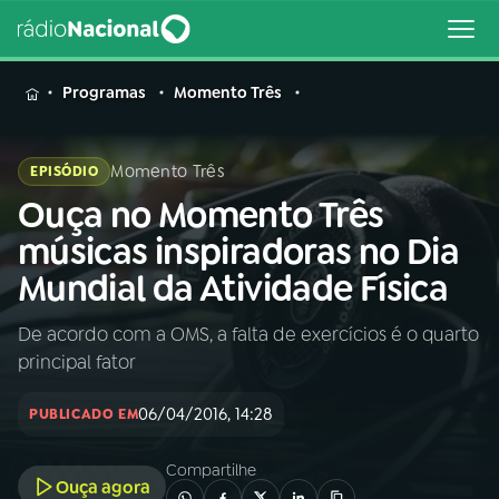
MENU
Programas
Momento Três
Momento Três
EPISÓDIO
Ouça no Momento Três
Buscar
na
músicas inspiradoras no Dia
Rádio
Buscar
Mundial da Atividade Física
Nacional
De acordo com a OMS, a falta de exercícios é o quarto
AO VIVO
principal fator
01
INÍCIO
06/04/2016, 14:28
PUBLICADO EM
Compartilhe
02
A RÁDIO
Ouça agora