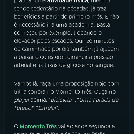
praticar uma
atividade física
, mesmo
sendo sedentário há décadas, já traz
YouTube
Facebook
benefícios a partir do primeiro mês. E não
é necessário ir a uma academia. Basta
Instagram
X
começar, por exemplo, trocando o
elevador pelas escadas. Quinze minutos
TikTok
de caminhada por dia também já ajudam
a baixar o colesterol, diminuir a pressão
arterial e as taxas de glicose no sangue.
Vamos lá, faça uma proposição hoje com
trilha sonora no Momento Três. Ouça no
player
acima, “
Bicicleta
” , “
Uma Partida de
Futebol
”, “
Estrelar
”.
O
Momento Três
vai ao ar de segunda a