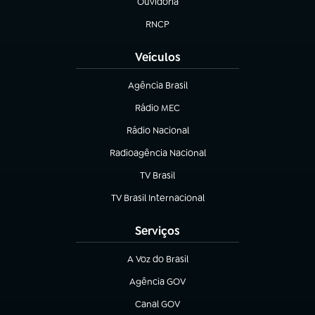
Ouvidoria
(abre em nova aba)
RNCP
(abre em nova aba)
Veículos
Agência Brasil
(abre em nova aba)
Rádio MEC
(abre em nova aba)
Rádio Nacional
Radioagência Nacional
(abre em nova aba)
TV Brasil
(abre em nova aba)
TV Brasil Internacional
(abre em nova aba)
Serviços
A Voz do Brasil
(abre em nova aba)
Agência GOV
(abre em nova aba)
Canal GOV
(abre em nova aba)