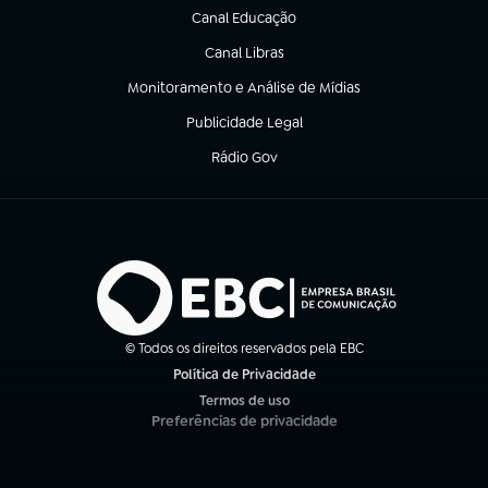
Canal Educação
(abre em nova aba)
Canal Libras
(abre em nova aba)
Monitoramento e Análise de Mídias
(abre em nova aba)
Publicidade Legal
(abre em nova aba)
Rádio Gov
(abre em nova aba)
© Todos os direitos reservados pela EBC
Política de Privacidade
(abre em nova aba)
Termos de uso
(abre em nova aba)
Preferências de privacidade