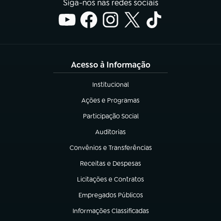
Siga-nos nas redes sociais
Acesso à Informação
Institucional
(abre em nova aba)
Ações e Programas
(abre em nova aba)
Participação Social
(abre em nova aba)
Auditorias
(abre em nova aba)
Convênios e Transferências
(abre em nova aba)
Receitas e Despesas
(abre em nova aba)
Licitações e Contratos
(abre em nova aba)
Empregados Públicos
(abre em nova aba)
Informações Classificadas
(abre em nova aba)