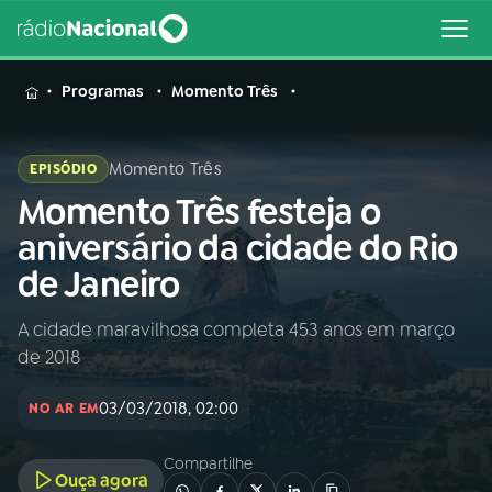
MENU
Programas
Momento Três
Momento Três
EPISÓDIO
Momento Três festeja o
Buscar
na
aniversário da cidade do Rio
Rádio
Buscar
de Janeiro
Nacional
A cidade maravilhosa completa 453 anos em março
AO VIVO
de 2018
01
INÍCIO
03/03/2018, 02:00
NO AR EM
Compartilhe
02
A RÁDIO
Ouça agora