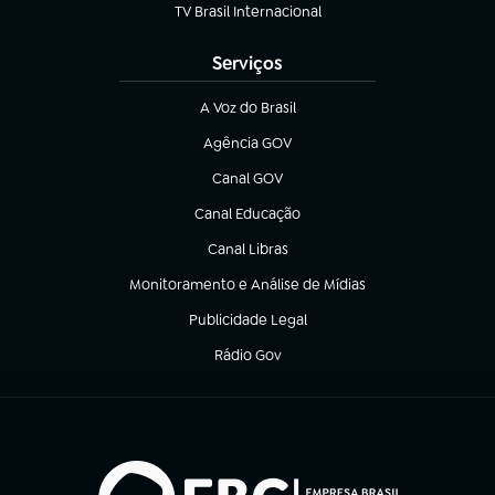
TV Brasil Internacional
(abre em nova aba)
Serviços
A Voz do Brasil
(abre em nova aba)
Agência GOV
(abre em nova aba)
Canal GOV
(abre em nova aba)
Canal Educação
(abre em nova aba)
Canal Libras
(abre em nova aba)
Monitoramento e Análise de Mídias
(abre em nova aba)
Publicidade Legal
(abre em nova aba)
Rádio Gov
(abre em nova aba)