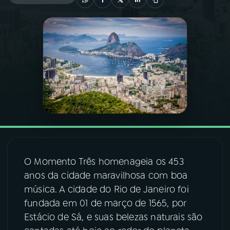
03
PROGRAMAÇÃO
04
PROGRAMAS
05
PODCASTS
06
VIDEOCASTS
O Momento Três homenageia os 453
07
ÚLTIMAS
anos da cidade maravilhosa com boa
música. A cidade do Rio de Janeiro foi
08
FESTIVAL DE MÚSICA
fundada em 01 de março de 1565, por
Estácio de Sá, e suas belezas naturais são
ACOMPANHE A RÁDIO NACIONAL