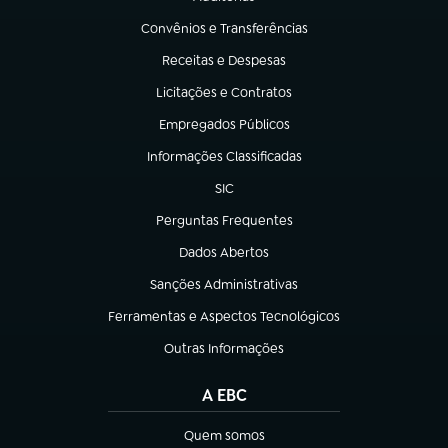
(abre em nova aba)
Convênios e Transferências
(abre em nova aba)
Receitas e Despesas
(abre em nova aba)
Licitações e Contratos
(abre em nova aba)
Empregados Públicos
(abre em nova aba)
Informações Classificadas
(abre em nova aba)
SIC
(abre em nova aba)
Perguntas Frequentes
(abre em nova aba)
Dados Abertos
(abre em nova aba)
Sanções Administrativas
(abre em nova aba)
Ferramentas e Aspectos Tecnológicos
(abre em nova aba)
Outras Informações
(abre em nova aba)
A EBC
Quem somos
(abre em nova aba)