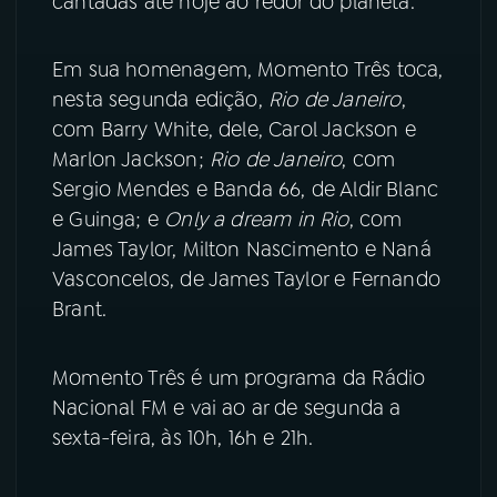
cantadas até hoje ao redor do planeta.
YouTube
Facebook
Em sua homenagem, Momento Três toca,
nesta segunda edição,
Rio de Janeiro
,
Instagram
X
com Barry White, dele, Carol Jackson e
TikTok
Marlon Jackson;
Rio de Janeiro
, com
Sergio Mendes e Banda 66, de Aldir Blanc
e Guinga; e
Only a dream in Rio
, com
James Taylor, Milton Nascimento e Naná
Vasconcelos, de James Taylor e Fernando
Brant.
Momento Três é um programa da Rádio
Nacional FM e vai ao ar de segunda a
sexta-feira, às 10h, 16h e 21h.