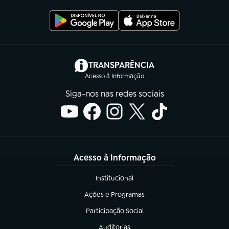
(abre em nova aba)
TRANSPARÊNCIA
Acesso à Informação
Siga-nos nas redes sociais
Acesso à Informação
Institucional
(abre em nova aba)
Ações e Programas
(abre em nova aba)
Participação Social
(abre em nova aba)
Auditorias