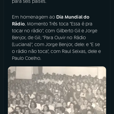
para seis países.
YouTube
Facebook
Em homenagem ao
Dia Mundial do
Instagram
X
Rádio
, Momento Três toca "Essa é pra
tocar no rádio", com Gilberto Gil e Jorge
TikTok
Benjor, de Gil; "Para Ouvir no Rádio
(Luciana)", com Jorge Benjor, dele: e "E se
o rádio não toca", com Raul Seixas, dele e
Paulo Coelho.