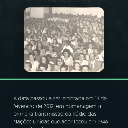
03
PROGRAMAÇÃO
04
PROGRAMAS
05
PODCASTS
06
VIDEOCASTS
07
ÚLTIMAS
A data passou a ser lembrada em 13 de
fevereiro de 2012, em homenagem a
08
FESTIVAL DE MÚSICA
primeira transmissão da Rádio das
Nações Unidas que aconteceu em 1946
ACOMPANHE A RÁDIO NACIONAL