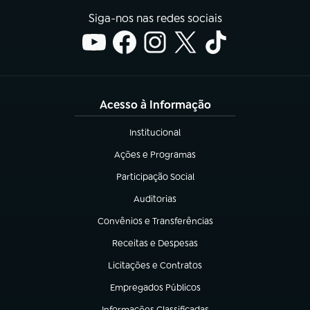
Siga-nos nas redes sociais
Acesso à Informação
Institucional
(abre em nova aba)
Ações e Programas
(abre em nova aba)
Participação Social
(abre em nova aba)
Auditorias
(abre em nova aba)
Convênios e Transferências
(abre em nova aba)
Receitas e Despesas
(abre em nova aba)
Licitações e Contratos
(abre em nova aba)
Empregados Públicos
(abre em nova aba)
Informações Classificadas