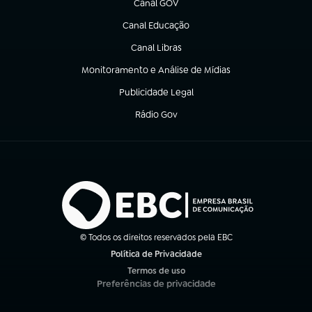
Canal GOV
(abre em nova aba)
Canal Educação
(abre em nova aba)
Canal Libras
(abre em nova aba)
Monitoramento e Análise de Mídias
(abre em nova aba)
Publicidade Legal
(abre em nova aba)
Rádio Gov
(abre em nova aba)
© Todos os direitos reservados pela EBC
Política de Privacidade
(abre em nova aba)
Termos de uso
(abre em nova aba)
Preferências de privacidade