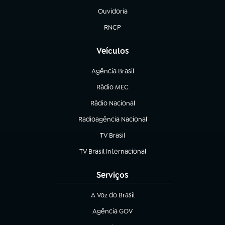
Ouvidoria
(abre em nova aba)
RNCP
(abre em nova aba)
Veículos
Agência Brasil
(abre em nova aba)
Rádio MEC
(abre em nova aba)
Rádio Nacional
Radioagência Nacional
(abre em nova aba)
TV Brasil
(abre em nova aba)
TV Brasil Internacional
(abre em nova aba)
Serviços
A Voz do Brasil
(abre em nova aba)
Agência GOV
(abre em nova aba)