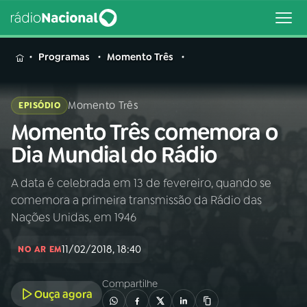
MENU
Programas
Momento Três
Momento Três
EPISÓDIO
Momento Três comemora o
Buscar
na
Dia Mundial do Rádio
Rádio
Buscar
Nacional
A data é celebrada em 13 de fevereiro, quando se
comemora a primeira transmissão da Rádio das
AO VIVO
Nações Unidas, em 1946
11/02/2018, 18:40
01
INÍCIO
NO AR EM
Compartilhe
Ouça agora
02
A RÁDIO