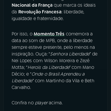
Nacional da França
que marca os ideais
YouTube
Facebook
da
Revolução Francesa
: liberdade,
igualdade e fraternidade.
Instagram
X
Por isso, o
Momento Três
comemora a
TikTok
data ao som de MPB, onde a liberdade
sempre esteve presente, pelo menos na
inspiração. Ouça: “
Senhora Liberdade
” de
Nei Lopes com Wilson Moreira e Zezé
Motta; “
Herois da Liberdade
" com Mano
Décio; e “
Onde o Brasil Aprendeu a
Liberdade
” com Martinho da Vila e Beth
Carvalho.
Confira no
player
acima.