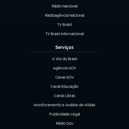
Rádio Nacional
Radioagência Nacional
(abre em nova aba)
TV Brasil
(abre em nova aba)
TV Brasil Internacional
(abre em nova aba)
Serviços
A Voz do Brasil
(abre em nova aba)
Agência GOV
(abre em nova aba)
Canal GOV
(abre em nova aba)
Canal Educação
(abre em nova aba)
Canal Libras
(abre em nova aba)
Monitoramento e Análise de Mídias
(abre em nova aba)
Publicidade Legal
(abre em nova aba)
Rádio Gov
(abre em nova aba)