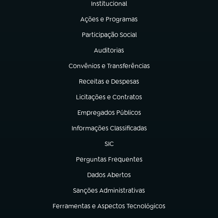
Institucional
(abre em nova aba)
Ações e Programas
(abre em nova aba)
Participação Social
(abre em nova aba)
Auditorias
(abre em nova aba)
Convênios e Transferências
(abre em nova aba)
Receitas e Despesas
(abre em nova aba)
Licitações e Contratos
(abre em nova aba)
Empregados Públicos
(abre em nova aba)
Informações Classificadas
(abre em nova aba)
SIC
(abre em nova aba)
Perguntas Frequentes
(abre em nova aba)
Dados Abertos
(abre em nova aba)
Sanções Administrativas
(abre em nova aba)
Ferramentas e Aspectos Tecnológicos
(abre em nova aba)