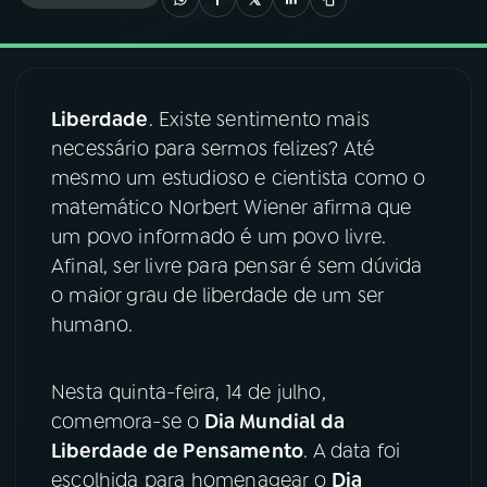
03
PROGRAMAÇÃO
Liberdade
. Existe sentimento mais
04
PROGRAMAS
necessário para sermos felizes? Até
mesmo um estudioso e cientista como o
05
PODCASTS
matemático Norbert Wiener afirma que
um povo informado é um povo livre.
Afinal, ser livre para pensar é sem dúvida
06
VIDEOCASTS
o maior grau de liberdade de um ser
humano.
07
ÚLTIMAS
Nesta quinta-feira, 14 de julho,
08
FESTIVAL DE MÚSICA
comemora-se o
Dia Mundial da
Liberdade de Pensamento
. A data foi
escolhida para homenagear o
Dia
ACOMPANHE A RÁDIO NACIONAL