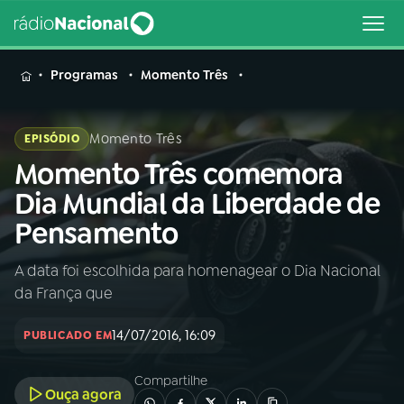
MENU
Programas
Momento Três
Momento Três
EPISÓDIO
Momento Três comemora
Buscar
na
Dia Mundial da Liberdade de
Rádio
Buscar
Pensamento
Nacional
A data foi escolhida para homenagear o Dia Nacional
AO VIVO
da França que
01
INÍCIO
14/07/2016, 16:09
PUBLICADO EM
Compartilhe
02
A RÁDIO
Ouça agora