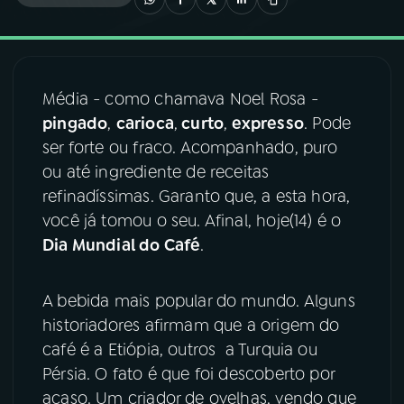
03
PROGRAMAÇÃO
Média - como chamava Noel Rosa -
04
PROGRAMAS
pingado
,
carioca
,
curto
,
expresso
. Pode
ser forte ou fraco. Acompanhado, puro
05
PODCASTS
ou até ingrediente de receitas
refinadíssimas. Garanto que, a esta hora,
você já tomou o seu. Afinal, hoje(14) é o
06
VIDEOCASTS
Dia Mundial do Café
.
07
ÚLTIMAS
A bebida mais popular do mundo. Alguns
historiadores afirmam que a origem do
08
FESTIVAL DE MÚSICA
café é a Etiópia, outros a Turquia ou
Pérsia. O fato é que foi descoberto por
acaso. Um criador de ovelhas, vendo que
ACOMPANHE A RÁDIO NACIONAL