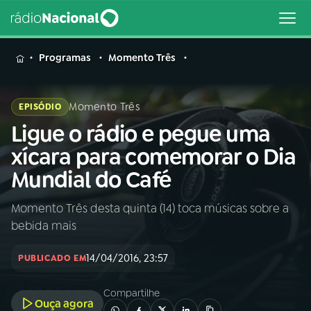
MENU
Programas
Momento Três
Momento Três
EPISÓDIO
Ligue o rádio e pegue uma
Buscar
na
xícara para comemorar o Dia
Rádio
Buscar
Mundial do Café
Nacional
Momento Três desta quinta (14) toca músicas sobre a
AO VIVO
bebida mais
01
INÍCIO
14/04/2016, 23:57
PUBLICADO EM
Compartilhe
02
A RÁDIO
Ouça agora