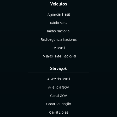
Veículos
Agência Brasil
(abre em nova aba)
Rádio MEC
(abre em nova aba)
Rádio Nacional
Radioagência Nacional
(abre em nova aba)
TV Brasil
(abre em nova aba)
TV Brasil Internacional
(abre em nova aba)
Serviços
A Voz do Brasil
(abre em nova aba)
Agência GOV
(abre em nova aba)
Canal GOV
(abre em nova aba)
Canal Educação
(abre em nova aba)
Canal Libras
(abre em nova aba)