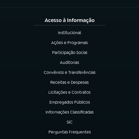
Acesso à Informação
Institucional
(abre em nova aba)
Ações e Programas
(abre em nova aba)
Participação Social
(abre em nova aba)
Auditorias
(abre em nova aba)
Convênios e Transferências
(abre em nova aba)
Receitas e Despesas
(abre em nova aba)
Licitações e Contratos
(abre em nova aba)
Empregados Públicos
(abre em nova aba)
Informações Classificadas
(abre em nova aba)
SIC
(abre em nova aba)
Perguntas Frequentes
(abre em nova aba)