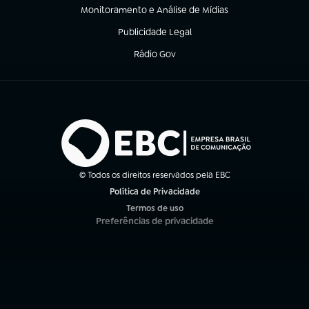
Monitoramento e Análise de Mídias
(abre em nova aba)
Publicidade Legal
(abre em nova aba)
Rádio Gov
(abre em nova aba)
© Todos os direitos reservados pela EBC
Política de Privacidade
(abre em nova aba)
Termos de uso
(abre em nova aba)
Preferências de privacidade