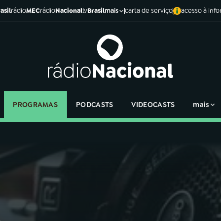
asil
rádio
MEC
rádio
Nacional
tv
Brasil
carta de serviço
acesso à inf
mais
PROGRAMAS
PODCASTS
VIDEOCASTS
mais