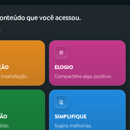
conteúdo que você acessou.
.
ÇÃO
ELOGIO
 insatisfação.
Compartilhe algo positivo.
ÇÃO
SIMPLIFIQUE
dido.
Sugira melhorias.