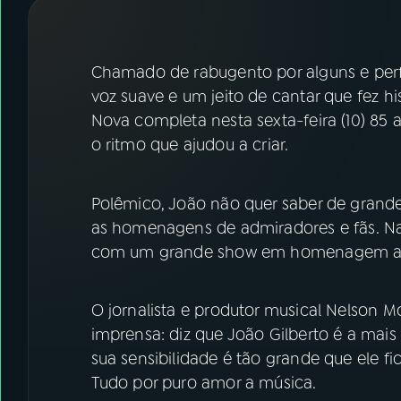
07
ÚLTIMAS
08
FESTIVAL DE MÚSICA
Chamado de rabugento por alguns e perf
voz suave e um jeito de cantar que fez h
Nova completa nesta sexta-feira (10) 85
ACOMPANHE A RÁDIO NACIONAL
o ritmo que ajudou a criar.
YouTube
Facebook
Polêmico, João não quer saber de gran
Instagram
X
as homenagens de admiradores e fãs. Na 
TikTok
com um grande show em homenagem ao fi
O jornalista e produtor musical Nelson 
imprensa: diz que João Gilberto é a mais
sua sensibilidade é tão grande que ele fi
Tudo por puro amor a música.