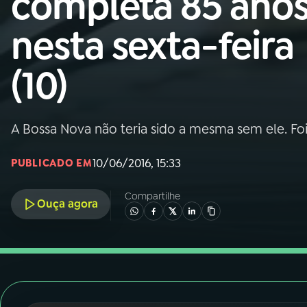
completa 85 ano
Nacional
nesta sexta-feira
01
INÍCIO
(10)
02
A RÁDIO
A Bossa Nova não teria sido a mesma sem ele. Foi
03
PROGRAMAÇÃO
10/06/2016, 15:33
PUBLICADO EM
04
PROGRAMAS
Compartilhe
Ouça agora
05
PODCASTS
06
VIDEOCASTS