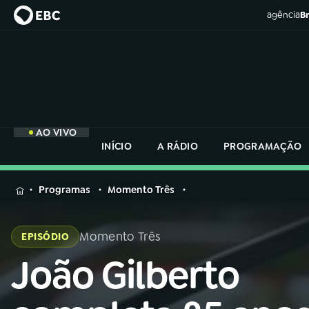
agência
Br
AO VIVO
INÍCIO
A RÁDIO
PROGRAMAÇÃO
MENU
Programas
Momento Três
Buscar
na
Momento Três
EPISÓDIO
Rádio
Buscar
Nacional
João Gilberto
Buscar
na
Rádio
AO VIVO