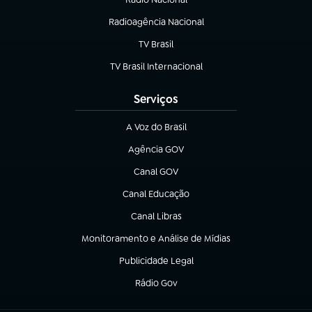
Radioagência Nacional
(abre em nova aba)
TV Brasil
(abre em nova aba)
TV Brasil Internacional
(abre em nova aba)
Serviços
A Voz do Brasil
(abre em nova aba)
Agência GOV
(abre em nova aba)
Canal GOV
(abre em nova aba)
Canal Educação
(abre em nova aba)
Canal Libras
(abre em nova aba)
Monitoramento e Análise de Mídias
(abre em nova aba)
Publicidade Legal
(abre em nova aba)
Rádio Gov
(abre em nova aba)