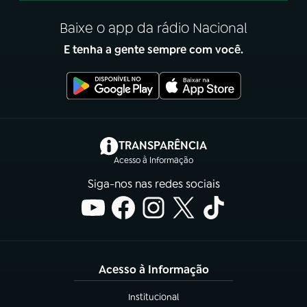
Baixe o app da rádio Nacional
E tenha a gente sempre com você.
(abre em nova aba)
TRANSPARÊNCIA
Acesso à Informação
Siga-nos nas redes sociais
Acesso à Informação
Institucional
(abre em nova aba)