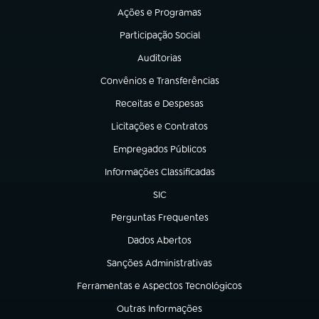
Ações e Programas
(abre em nova aba)
Participação Social
(abre em nova aba)
Auditorias
(abre em nova aba)
Convênios e Transferências
(abre em nova aba)
Receitas e Despesas
(abre em nova aba)
Licitações e Contratos
(abre em nova aba)
Empregados Públicos
(abre em nova aba)
Informações Classificadas
(abre em nova aba)
SIC
(abre em nova aba)
Perguntas Frequentes
(abre em nova aba)
Dados Abertos
(abre em nova aba)
Sanções Administrativas
(abre em nova aba)
Ferramentas e Aspectos Tecnológicos
(abre em nova aba)
Outras Informações
(abre em nova aba)