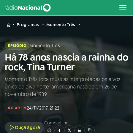
MENU
Programas
Momento Três
Momento Três
EPISÓDIO
Há 78 anos nascia a rainha do
Buscar
na
rock, Tina Turner
Rádio
Buscar
Nacional
Momento Três toca músicas interpretadas pela voz
única da diva norte-americana nascida em 26 de
AO VIVO
novembro de 1939
24/11/2017, 21:22
01
INÍCIO
NO AR EM
Compartilhe
Ouça agora
02
A RÁDIO