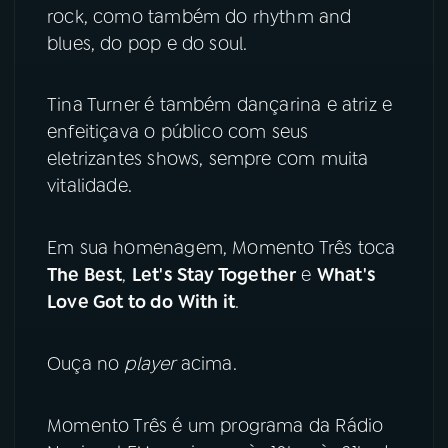
rock, como também do rhythm and
YouTube
Facebook
blues, do pop e do soul.
Instagram
X
Tina Turner é também dançarina e atriz e
enfeitiçava o público com seus
TikTok
eletrizantes shows, sempre com muita
vitalidade.
Em sua homenagem, Momento Três toca
The Best
,
Let's Stay Together
e
What's
Love Got to do With it
.
Ouça no
player
acima.
Momento Três é um programa da Rádio