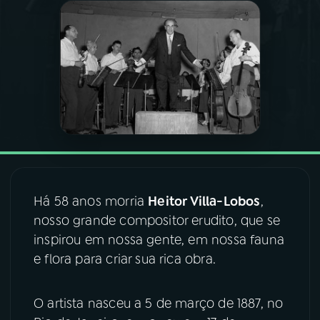
03
PROGRAMAÇÃO
04
PROGRAMAS
05
PODCASTS
06
VIDEOCASTS
Há 58 anos morria
Heitor Villa-Lobos
,
nosso grande compositor erudito, que se
07
ÚLTIMAS
inspirou em nossa gente, em nossa fauna
e flora para criar sua rica obra.
08
FESTIVAL DE MÚSICA
O artista nasceu a 5 de março de 1887, no
ACOMPANHE A RÁDIO NACIONAL