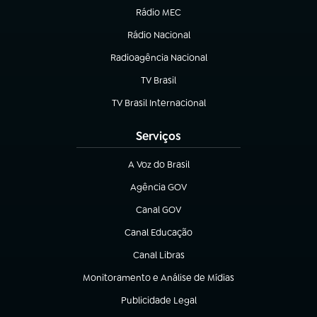
Rádio MEC
(abre em nova aba)
Rádio Nacional
Radioagência Nacional
(abre em nova aba)
TV Brasil
(abre em nova aba)
TV Brasil Internacional
(abre em nova aba)
Serviços
A Voz do Brasil
(abre em nova aba)
Agência GOV
(abre em nova aba)
Canal GOV
(abre em nova aba)
Canal Educação
(abre em nova aba)
Canal Libras
(abre em nova aba)
Monitoramento e Análise de Mídias
(abre em nova aba)
Publicidade Legal
(abre em nova aba)