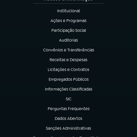
Institucional
(abre em nova aba)
Ações e Programas
(abre em nova aba)
Participação Social
(abre em nova aba)
Auditorias
(abre em nova aba)
Convênios e Transferências
(abre em nova aba)
Receitas e Despesas
(abre em nova aba)
Licitações e Contratos
(abre em nova aba)
Empregados Públicos
(abre em nova aba)
Informações Classificadas
(abre em nova aba)
SIC
(abre em nova aba)
Perguntas Frequentes
(abre em nova aba)
Dados Abertos
(abre em nova aba)
Sanções Administrativas
(abre em nova aba)