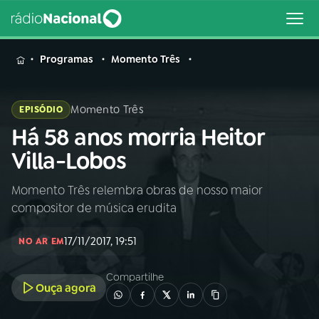
MENU
Programas
Momento Três
Momento Três
EPISÓDIO
Há 58 anos morria Heitor
Buscar
na
Villa-Lobos
Rádio
Buscar
Nacional
Momento Três relembra obras de nosso maior
compositor de música erudita
AO VIVO
17/11/2017, 19:51
NO AR EM
01
INÍCIO
Compartilhe
Ouça agora
02
A RÁDIO