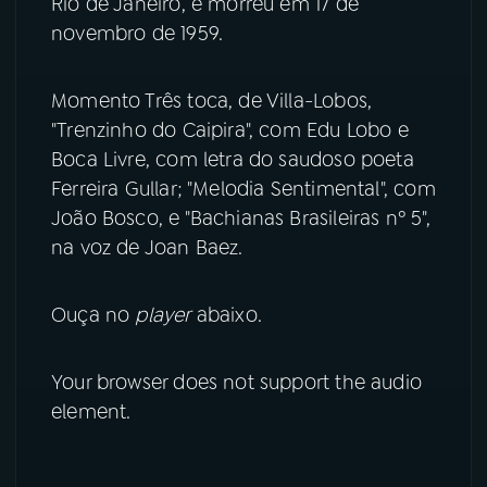
Rio de Janeiro, e morreu em 17 de
novembro de 1959.
YouTube
Facebook
Instagram
X
Momento Três toca, de Villa-Lobos,
"Trenzinho do Caipira", com Edu Lobo e
TikTok
Boca Livre, com letra do saudoso poeta
Ferreira Gullar; "Melodia Sentimental", com
João Bosco, e "Bachianas Brasileiras nº 5",
na voz de Joan Baez.
Ouça no
player
abaixo.
Your browser does not support the audio
element.