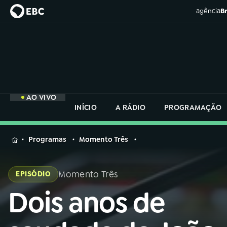
agência
Br
AO VIVO
INÍCIO
A RÁDIO
PROGRAMAÇÃO
MENU
Programas
Momento Três
Buscar
na
Momento Três
EPISÓDIO
Rádio
Buscar
Nacional
Dois anos de
Buscar
na
Rádio
AO VIVO