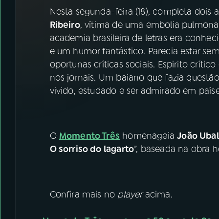
07
ÚLTIMAS
Nesta segunda-feira (18), completa dois 
Ribeiro
, vítima de uma embolia pulmonar.
08
FESTIVAL DE MÚSICA
academia brasileira de letras era conhe
e um humor fantástico. Parecia estar se
oportunas críticas sociais. Espirito crític
ACOMPANHE A RÁDIO NACIONAL
nos jornais. Um baiano que fazia questão
YouTube
Facebook
vivido, estudado e ser admirado em paí
Instagram
X
O
Momento Três
homenageia
João Ubal
TikTok
O sorriso do lagarto
”, baseada na obra 
Confira mais no
player
acima.