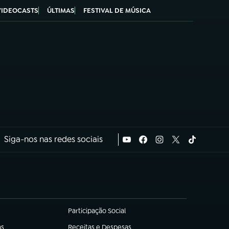
VIDEOCASTS
ÚLTIMAS
FESTIVAL DE MÚSICA
Siga-nos nas redes sociais
Participação Social
(abre em nova aba)
as
Receitas e Despesas