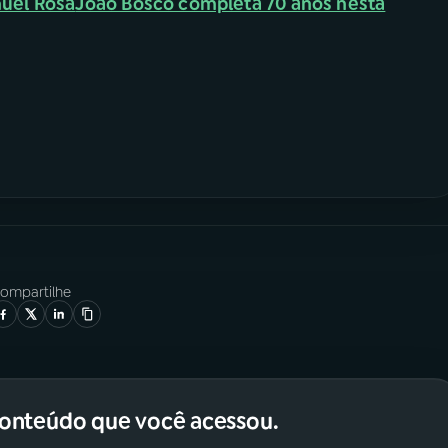
uel Rosa
João Bosco completa 70 anos nesta
ompartilhe
conteúdo que você acessou.