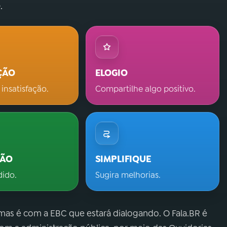
.
ÇÃO
ELOGIO
 insatisfação.
Compartilhe algo positivo.
ÇÃO
SIMPLIFIQUE
dido.
Sugira melhorias.
 mas é com a EBC que estará dialogando. O Fala.BR é