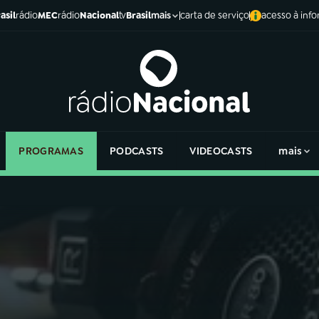
asil
rádio
MEC
rádio
Nacional
tv
Brasil
carta de serviço
acesso à inf
mais
PROGRAMAS
PODCASTS
VIDEOCASTS
mais