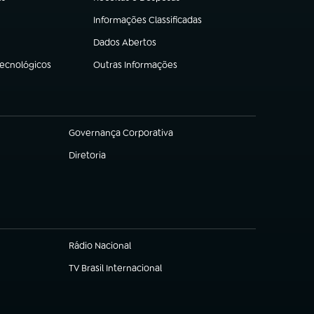
(abre em nova aba)
Informações Classificadas
(abre em nova aba)
Dados Abertos
(abre em nova aba)
Tecnológicos
Outras Informações
(abre em nova aba)
Governança Corporativa
(abre em nova aba)
Diretoria
(abre em nova aba)
Rádio Nacional
TV Brasil Internacional
(abre em nova aba)