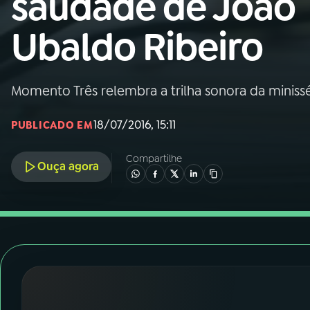
saudade de João
Nacional
Ubaldo Ribeiro
01
INÍCIO
02
A RÁDIO
Momento Três relembra a trilha sonora da minissé
18/07/2016, 15:11
PUBLICADO EM
03
PROGRAMAÇÃO
Compartilhe
Ouça agora
04
PROGRAMAS
05
PODCASTS
06
VIDEOCASTS