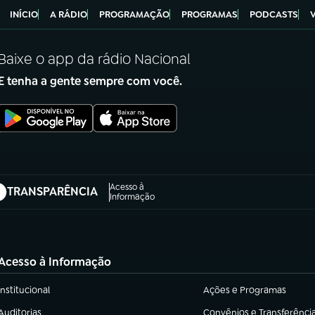
INÍCIO
A RÁDIO
PROGRAMAÇÃO
PROGRAMAS
PODCASTS
Baixe o app da rádio Nacional
E tenha a gente sempre com você.
Acesso à
TRANSPARÊNCIA
abre em nova aba)
Informação
Acesso à Informação
Institucional
Ações e Programas
(abre em nova aba)
(abre em nova aba)
Auditorias
Convênios e Transferênci