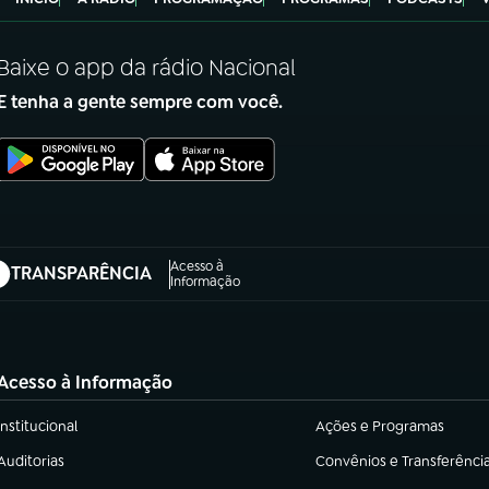
Baixe o app da rádio Nacional
E tenha a gente sempre com você.
Acesso à
TRANSPARÊNCIA
abre em nova aba)
Informação
Acesso à Informação
Institucional
Ações e Programas
(abre em nova aba)
(abre em nova aba)
Auditorias
Convênios e Transferênci
(abre em nova aba)
(abre em nova aba)