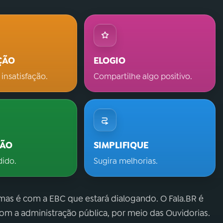
ÇÃO
ELOGIO
 insatisfação.
Compartilhe algo positivo.
ÇÃO
SIMPLIFIQUE
dido.
Sugira melhorias.
 mas é com a EBC que estará dialogando. O Fala.BR é
m a administração pública, por meio das Ouvidorias.