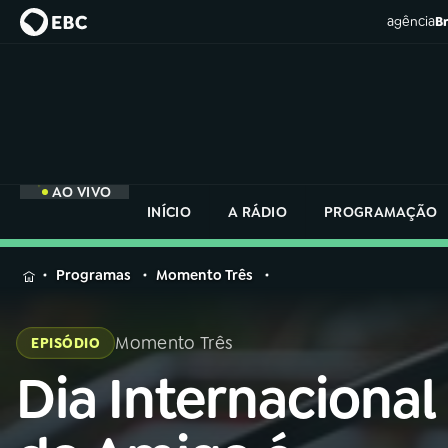
agência
Br
AO VIVO
INÍCIO
A RÁDIO
PROGRAMAÇÃO
MENU
Programas
Momento Três
Buscar
na
Momento Três
EPISÓDIO
Rádio
Buscar
Nacional
Dia Internacional
Buscar
na
Rádio
AO VIVO