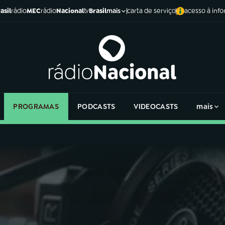
asil
rádio
MEC
rádio
Nacional
tv
Brasil
carta de serviço
acesso à inf
mais
PROGRAMAS
PODCASTS
VIDEOCASTS
mais