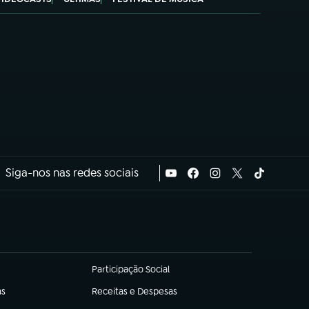
Siga-nos nas redes sociais
Participação Social
(abre em nova aba)
as
Receitas e Despesas
(abre em nova aba)