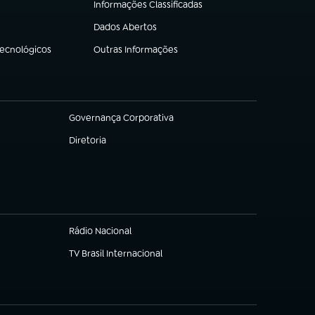
Informações Classificadas
(abre em nova aba)
Dados Abertos
(abre em nova aba)
Tecnológicos
Outras Informações
(abre em nova aba)
Governança Corporativa
(abre em nova aba)
Diretoria
(abre em nova aba)
Rádio Nacional
TV Brasil Internacional
(abre em nova aba)