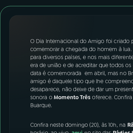
07
ÚLTIMAS
08
FESTIVAL DE MÚSICA
ACOMPANHE A RÁDIO NACIONAL
O Dia Internacional do Amigo foi criado 
comemorar a chegada do homem à lua. Fe
YouTube
Facebook
para diversos países, e nos mais difere
era de união e de acreditar que todos os 
Instagram
X
data é comemorada em abril, mas no Brasil
amigo é daquele tipo que lhe compree
TikTok
desaparece, não deixe de dar um presente.
sonora o
Momento Três
oferece. Confir
Buarque.
Confira neste domingo (20), às 10h, na
Rá
horário, ao vivo,
aqui
no site das
Rádios 