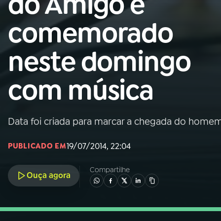
do Amigo é
Nacional
comemorado
01
INÍCIO
neste domingo
02
A RÁDIO
com música
03
PROGRAMAÇÃO
Data foi criada para marcar a chegada do homem 
04
PROGRAMAS
19/07/2014, 22:04
PUBLICADO EM
05
PODCASTS
Compartilhe
Ouça agora
06
VIDEOCASTS