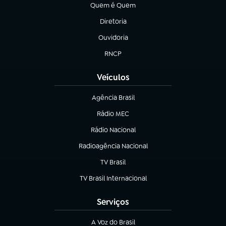
Quem é Quem
(abre em nova aba)
Diretoria
(abre em nova aba)
Ouvidoria
(abre em nova aba)
RNCP
(abre em nova aba)
Veículos
Agência Brasil
(abre em nova aba)
Rádio MEC
(abre em nova aba)
Rádio Nacional
Radioagência Nacional
(abre em nova aba)
TV Brasil
(abre em nova aba)
TV Brasil Internacional
(abre em nova aba)
Serviços
A Voz do Brasil
(abre em nova aba)