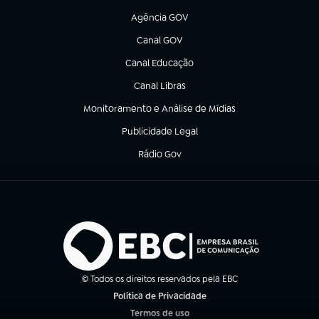
Agência GOV
(abre em nova aba)
Canal GOV
(abre em nova aba)
Canal Educação
(abre em nova aba)
Canal Libras
(abre em nova aba)
Monitoramento e Análise de Mídias
(abre em nova aba)
Publicidade Legal
(abre em nova aba)
Rádio Gov
(abre em nova aba)
© Todos os direitos reservados pela EBC
Política de Privacidade
(abre em nova aba)
Termos de uso