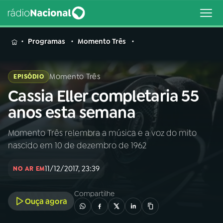
MENU
Programas
Momento Três
Momento Três
EPISÓDIO
Cassia Eller completaria 55
Buscar
na
anos esta semana
Rádio
Buscar
Nacional
Momento Três relembra a música e a voz do mito
nascido em 10 de dezembro de 1962
AO VIVO
11/12/2017, 23:39
NO AR EM
01
INÍCIO
Compartilhe
Ouça agora
02
A RÁDIO