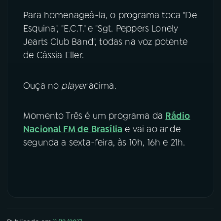
Para homenageá-la, o programa toca "De
YouTube
Facebook
Esquina", "E.C.T." e "Sgt. Peppers Lonely
Jearts Club Band", todas na voz potente
Instagram
X
de Cássia Eller.
TikTok
Ouça no
player
acima.
Momento Três é um programa da
Rádio
Nacional FM de Brasília
e vai ao ar de
segunda a sexta-feira, às 10h, 16h e 21h.