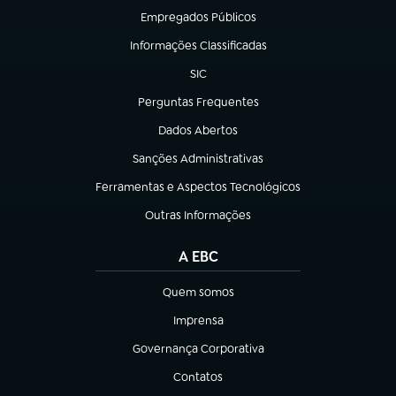
Empregados Públicos
(abre em nova aba)
Informações Classificadas
(abre em nova aba)
SIC
(abre em nova aba)
Perguntas Frequentes
(abre em nova aba)
Dados Abertos
(abre em nova aba)
Sanções Administrativas
(abre em nova aba)
Ferramentas e Aspectos Tecnológicos
(abre em nova aba)
Outras Informações
(abre em nova aba)
A EBC
Quem somos
(abre em nova aba)
Imprensa
(abre em nova aba)
Governança Corporativa
(abre em nova aba)
Contatos
(abre em nova aba)