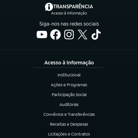
(abre em nova aba)
TRANSPARÊNCIA
Acesso à Informação
Siga-nos nas redes sociais
Acesso à Informação
Institucional
(abre em nova aba)
Ações e Programas
(abre em nova aba)
Participação Social
(abre em nova aba)
Auditorias
(abre em nova aba)
Convênios e Transferências
(abre em nova aba)
Receitas e Despesas
(abre em nova aba)
Licitações e Contratos
(abre em nova aba)