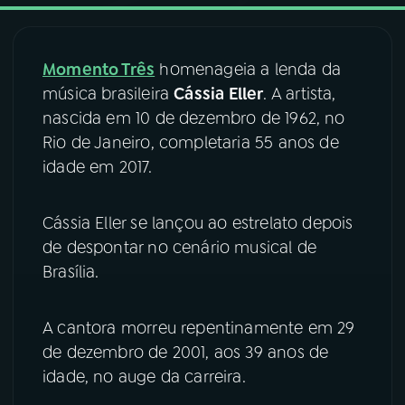
03
PROGRAMAÇÃO
Momento Três
homenageia a lenda da
música brasileira
Cássia Eller
. A artista,
04
PROGRAMAS
nascida em 10 de dezembro de 1962, no
Rio de Janeiro, completaria 55 anos de
05
PODCASTS
idade em 2017.
Cássia Eller se lançou ao estrelato depois
06
VIDEOCASTS
de despontar no cenário musical de
Brasília.
07
ÚLTIMAS
A cantora morreu repentinamente em 29
08
FESTIVAL DE MÚSICA
de dezembro de 2001, aos 39 anos de
idade, no auge da carreira.
ACOMPANHE A RÁDIO NACIONAL