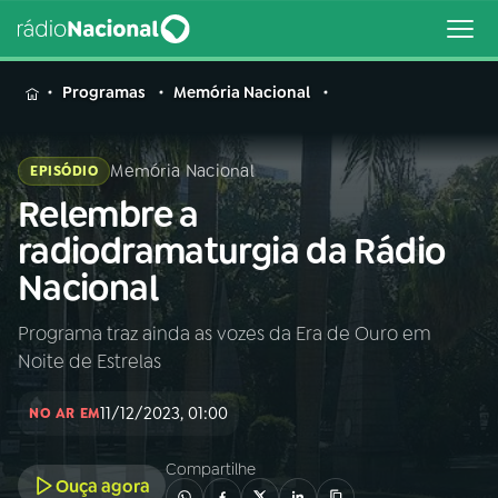
MENU
Programas
Memória Nacional
Memória Nacional
EPISÓDIO
Relembre a
Buscar
na
radiodramaturgia da Rádio
Rádio
Buscar
Nacional
Nacional
Programa traz ainda as vozes da Era de Ouro em
AO VIVO
Noite de Estrelas
01
INÍCIO
11/12/2023, 01:00
NO AR EM
Compartilhe
02
A RÁDIO
Ouça agora