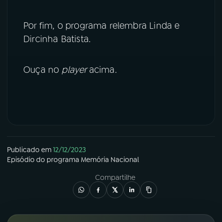
YouTube
Facebook
Por fim, o programa relembra Linda e
Dircinha Batista.
Instagram
X
Ouça no
player
acima.
TikTok
Publicado em
12/12/2023
Episódio
do programa
Memória Nacional
Compartilhe