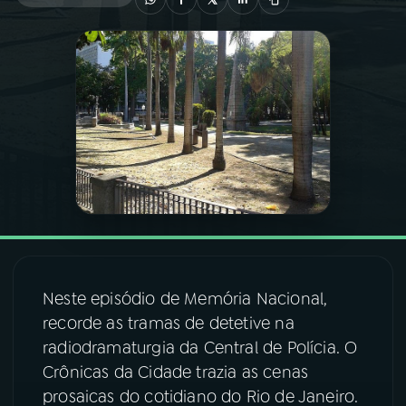
03
PROGRAMAÇÃO
04
PROGRAMAS
05
PODCASTS
06
VIDEOCASTS
07
ÚLTIMAS
Neste episódio de Memória Nacional,
recorde as tramas de detetive na
08
FESTIVAL DE MÚSICA
radiodramaturgia da Central de Polícia. O
Crônicas da Cidade trazia as cenas
prosaicas do cotidiano do Rio de Janeiro.
ACOMPANHE A RÁDIO NACIONAL