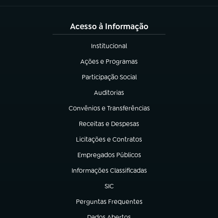
Acesso à Informação
Institucional
(abre em nova aba)
Ações e Programas
(abre em nova aba)
Participação Social
(abre em nova aba)
Auditorias
(abre em nova aba)
Convênios e Transferências
(abre em nova aba)
Receitas e Despesas
(abre em nova aba)
Licitações e Contratos
(abre em nova aba)
Empregados Públicos
(abre em nova aba)
Informações Classificadas
(abre em nova aba)
SIC
(abre em nova aba)
Perguntas Frequentes
(abre em nova aba)
Dados Abertos