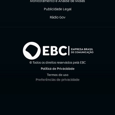
Monitoramento e Análise de Mídias
(abre em nova aba)
Publicidade Legal
(abre em nova aba)
Rádio Gov
(abre em nova aba)
© Todos os direitos reservados pela EBC
Política de Privacidade
(abre em nova aba)
Termos de uso
(abre em nova aba)
Preferências de privacidade