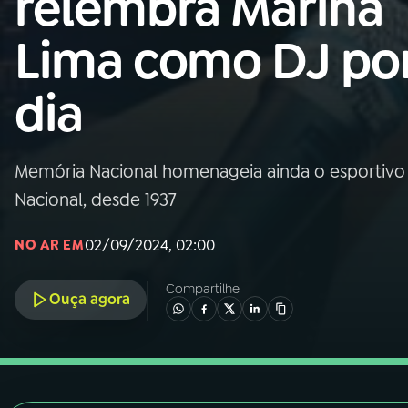
relembra Marina
Nacional
Lima como DJ por
01
INÍCIO
dia
02
A RÁDIO
Memória Nacional homenageia ainda o esportivo 
03
PROGRAMAÇÃO
Nacional, desde 1937
04
PROGRAMAS
02/09/2024, 02:00
NO AR EM
Compartilhe
05
PODCASTS
Ouça agora
06
VIDEOCASTS