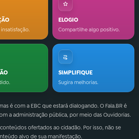
ÇÃO
ELOGIO
 insatisfação.
Compartilhe algo positivo.
ÇÃO
SIMPLIFIQUE
dido.
Sugira melhorias.
 mas é com a EBC que estará dialogando. O Fala.BR é
m a administração pública, por meio das Ouvidorias.
 conteúdos ofertados ao cidadão. Por isso, não se
onteúdo alvo de sua manifestação.