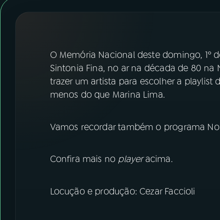
07
ÚLTIMAS
08
FESTIVAL DE MÚSICA
O Memória Nacional deste domingo, 1º d
ACOMPANHE A RÁDIO NACIONAL
Sintonia Fina, no ar na década de 80 na N
trazer um artista para escolher a playlis
YouTube
Facebook
menos do que Marina Lima.
Instagram
X
Vamos recordar também o programa No M
TikTok
Confira mais no
player
acima.
Locução e produção: Cezar Faccioli