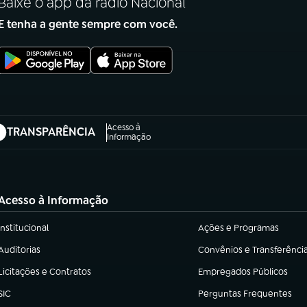
Baixe o app da rádio Nacional
E tenha a gente sempre com você.
Acesso à
TRANSPARÊNCIA
abre em nova aba)
Informação
Acesso à Informação
Institucional
Ações e Programas
(abre em nova aba)
(abre em nova aba)
Auditorias
Convênios e Transferênci
(abre em nova aba)
(abre em nova aba)
Licitações e Contratos
Empregados Públicos
(abre em nova aba)
(abre em nova aba)
SIC
Perguntas Frequentes
(abre em nova aba)
(abre em nova aba)