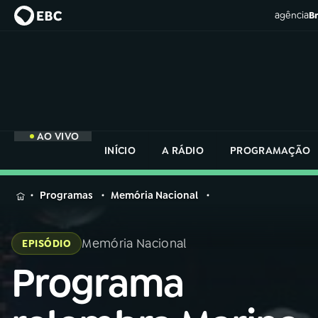
agência
Br
AO VIVO
INÍCIO
A RÁDIO
PROGRAMAÇÃO
MENU
Programas
Memória Nacional
Buscar
na
Memória Nacional
EPISÓDIO
Rádio
Buscar
Nacional
Programa
Buscar
na
Rádio
AO VIVO