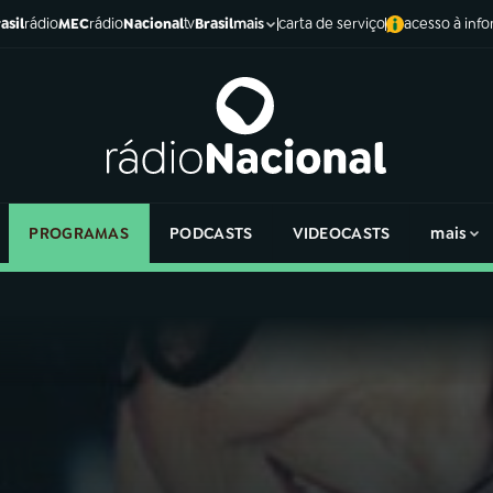
asil
rádio
MEC
rádio
Nacional
tv
Brasil
carta de serviço
acesso à inf
mais
PROGRAMAS
PODCASTS
VIDEOCASTS
mais