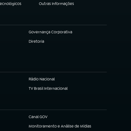
Tecnológicos
Outras Informações
(abre em nova aba)
Governança Corporativa
(abre em nova aba)
Diretoria
(abre em nova aba)
Rádio Nacional
TV Brasil Internacional
(abre em nova aba)
Canal GOV
(abre em nova aba)
Monitoramento e Análise de Mídias
(abre em nova aba)