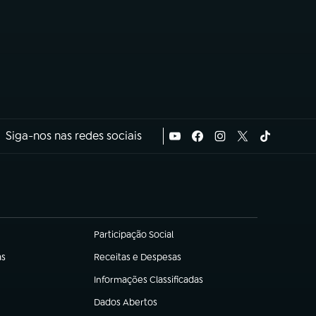
Siga-nos nas redes sociais
Participação Social
(abre em nova aba)
as
Receitas e Despesas
(abre em nova aba)
Informações Classificadas
(abre em nova aba)
Dados Abertos
(abre em nova aba)