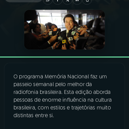
03
PROGRAMAÇÃO
04
PROGRAMAS
05
PODCASTS
06
VIDEOCASTS
O programa Memória Nacional faz um
passeio semanal pelo melhor da
07
ÚLTIMAS
radiofonia brasileira. Esta edição aborda
pessoas de enorme influência na cultura
brasileira, com estilos e trajetórias muito
08
FESTIVAL DE MÚSICA
distintas entre si.
ACOMPANHE A RÁDIO NACIONAL