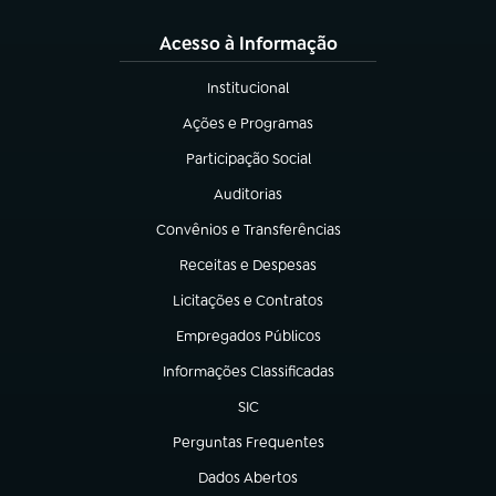
Acesso à Informação
Institucional
(abre em nova aba)
Ações e Programas
(abre em nova aba)
Participação Social
(abre em nova aba)
Auditorias
(abre em nova aba)
Convênios e Transferências
(abre em nova aba)
Receitas e Despesas
(abre em nova aba)
Licitações e Contratos
(abre em nova aba)
Empregados Públicos
(abre em nova aba)
Informações Classificadas
(abre em nova aba)
SIC
(abre em nova aba)
Perguntas Frequentes
(abre em nova aba)
Dados Abertos
(abre em nova aba)