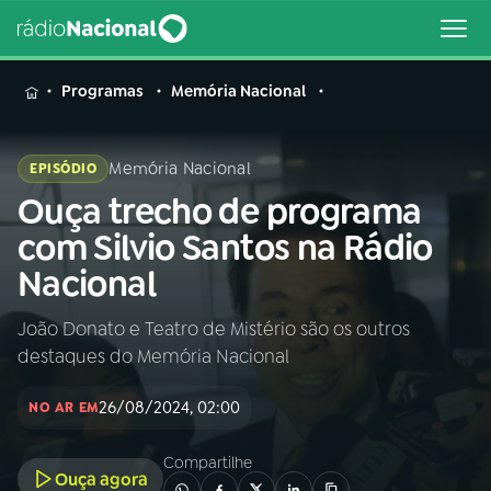
MENU
Programas
Memória Nacional
Memória Nacional
EPISÓDIO
Ouça trecho de programa
Buscar
na
com Silvio Santos na Rádio
Rádio
Buscar
Nacional
Nacional
João Donato e Teatro de Mistério são os outros
AO VIVO
destaques do Memória Nacional
01
INÍCIO
26/08/2024, 02:00
NO AR EM
Compartilhe
02
A RÁDIO
Ouça agora