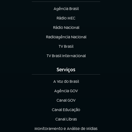
Agência Brasil
(abre em nova aba)
Rádio MEC
(abre em nova aba)
Rádio Nacional
Radioagência Nacional
(abre em nova aba)
TV Brasil
(abre em nova aba)
TV Brasil Internacional
(abre em nova aba)
Serviços
A Voz do Brasil
(abre em nova aba)
Agência GOV
(abre em nova aba)
Canal GOV
(abre em nova aba)
Canal Educação
(abre em nova aba)
Canal Libras
(abre em nova aba)
Monitoramento e Análise de Mídias
(abre em nova aba)