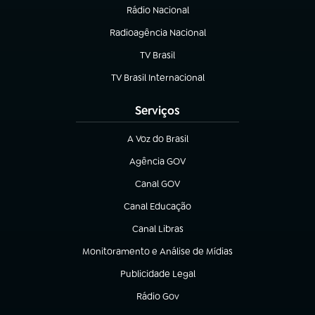
Rádio Nacional
Radioagência Nacional
(abre em nova aba)
TV Brasil
(abre em nova aba)
TV Brasil Internacional
(abre em nova aba)
Serviços
A Voz do Brasil
(abre em nova aba)
Agência GOV
(abre em nova aba)
Canal GOV
(abre em nova aba)
Canal Educação
(abre em nova aba)
Canal Libras
(abre em nova aba)
Monitoramento e Análise de Mídias
(abre em nova aba)
Publicidade Legal
(abre em nova aba)
Rádio Gov
(abre em nova aba)