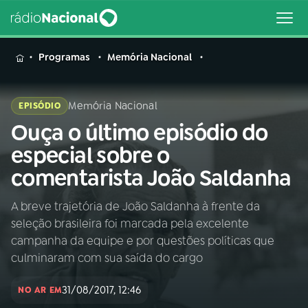
MENU
Programas
Memória Nacional
Memória Nacional
EPISÓDIO
Ouça o último episódio do
Buscar
na
especial sobre o
Rádio
Buscar
comentarista João Saldanha
Nacional
A breve trajetória de João Saldanha à frente da
AO VIVO
seleção brasileira foi marcada pela excelente
campanha da equipe e por questões políticas que
01
INÍCIO
culminaram com sua saída do cargo
31/08/2017, 12:46
NO AR EM
02
A RÁDIO