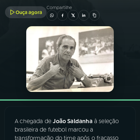
Compartilhe
Ouça agora
03
PROGRAMAÇÃO
04
PROGRAMAS
05
PODCASTS
06
VIDEOCASTS
07
ÚLTIMAS
08
FESTIVAL DE MÚSICA
A chegada de
João Saldanha
à seleção
brasileira de futebol marcou a
transformação do time após o fracasso
ACOMPANHE A RÁDIO NACIONAL