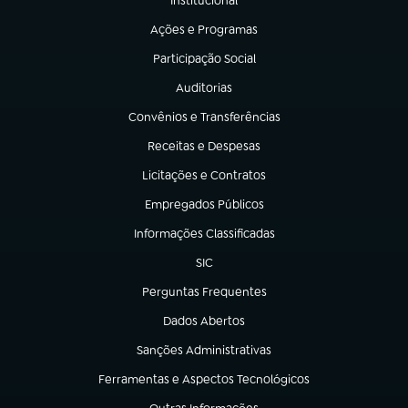
Institucional
(abre em nova aba)
Ações e Programas
(abre em nova aba)
Participação Social
(abre em nova aba)
Auditorias
(abre em nova aba)
Convênios e Transferências
(abre em nova aba)
Receitas e Despesas
(abre em nova aba)
Licitações e Contratos
(abre em nova aba)
Empregados Públicos
(abre em nova aba)
Informações Classificadas
(abre em nova aba)
SIC
(abre em nova aba)
Perguntas Frequentes
(abre em nova aba)
Dados Abertos
(abre em nova aba)
Sanções Administrativas
(abre em nova aba)
Ferramentas e Aspectos Tecnológicos
(abre em nova aba)