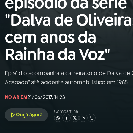
episódio da série
Nacional
"Dalva de Oliveira
01
INÍCIO
cem anos da
02
A RÁDIO
Rainha da Voz"
03
PROGRAMAÇÃO
Episódio acompanha a carreira solo de Dalva de 
04
PROGRAMAS
Acabado" até acidente automobilístico em 1965
05
PODCASTS
21/06/2017, 14:23
NO AR EM
Compartilhe
Ouça agora
06
VIDEOCASTS