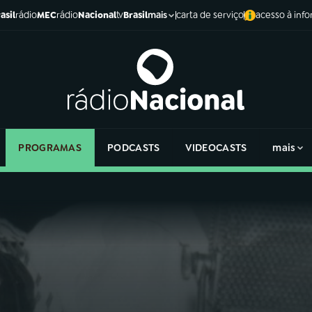
asil
rádio
MEC
rádio
Nacional
tv
Brasil
carta de serviço
acesso à inf
mais
PROGRAMAS
PODCASTS
VIDEOCASTS
mais