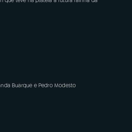
m que teve na plateia a futura rainha da
ernanda Buarque e Pedro Modesto