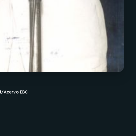
al/Acervo EBC