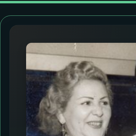
07
ÚLTIMAS
08
FESTIVAL DE MÚSICA
ACOMPANHE A RÁDIO NACIONAL
YouTube
Facebook
Instagram
X
TikTok