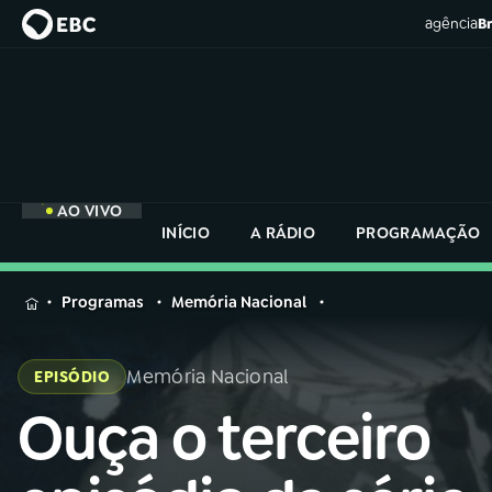
agência
Br
AO VIVO
INÍCIO
A RÁDIO
PROGRAMAÇÃO
MENU
Programas
Memória Nacional
Buscar
na
Memória Nacional
EPISÓDIO
Rádio
Buscar
Nacional
Ouça o terceiro
Buscar
na
Rádio
AO VIVO