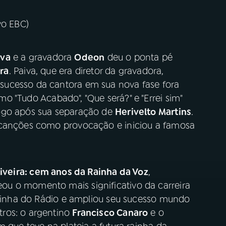
vo EBC)
iva
e a gravadora
Odeon
deu o ponta pé
ira
. Paiva, que era diretor da gravadora,
ucesso da cantora em sua nova fase fora
o "Tudo Acabado", "Que será?" e "Errei sim"
logo após sua separação de
Herivelto Martins
.
 canções como provocação e iniciou a famosa
iveira: cem anos da Rainha da Voz
,
u o momento mais significativo da carreira
 Rainha do Rádio e ampliou seu sucesso mundo
ros: o argentino
Francisco Canaro
e o