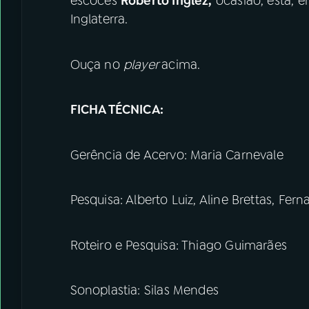
escocês
Roberto Inglez,
ocasião, esta, e
Inglaterra.
Ouça no
player
acima.
FICHA TÉCNICA:
Gerência de Acervo: Maria Carnevale
Pesquisa: Alberto Luiz, Aline Brettas, F
Roteiro e Pesquisa: Thiago Guimarães
Sonoplastia: Silas Mendes