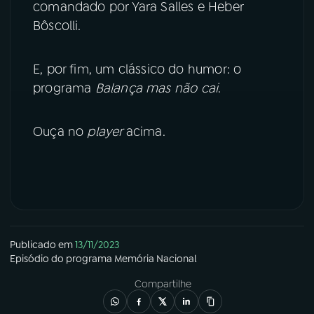
comandado por Yara Salles e Heber
Bôscolli.
YouTube
Facebook
Instagram
X
E, por fim, um clássico do humor: o
programa
Balança mas não cai
.
TikTok
Ouça no
player
acima.
Publicado em
13/11/2023
Episódio
do programa
Memória Nacional
Compartilhe