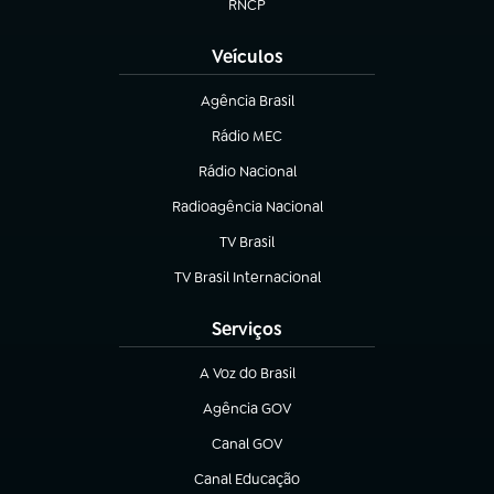
RNCP
(abre em nova aba)
Veículos
Agência Brasil
(abre em nova aba)
Rádio MEC
(abre em nova aba)
Rádio Nacional
Radioagência Nacional
(abre em nova aba)
TV Brasil
(abre em nova aba)
TV Brasil Internacional
(abre em nova aba)
Serviços
A Voz do Brasil
(abre em nova aba)
Agência GOV
(abre em nova aba)
Canal GOV
(abre em nova aba)
Canal Educação
(abre em nova aba)