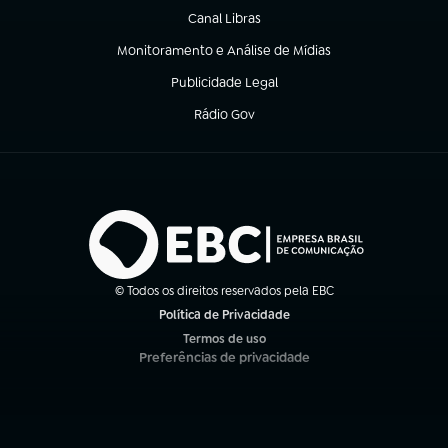
Canal Libras
(abre em nova aba)
Monitoramento e Análise de Mídias
(abre em nova aba)
Publicidade Legal
(abre em nova aba)
Rádio Gov
(abre em nova aba)
© Todos os direitos reservados pela EBC
Política de Privacidade
(abre em nova aba)
Termos de uso
(abre em nova aba)
Preferências de privacidade