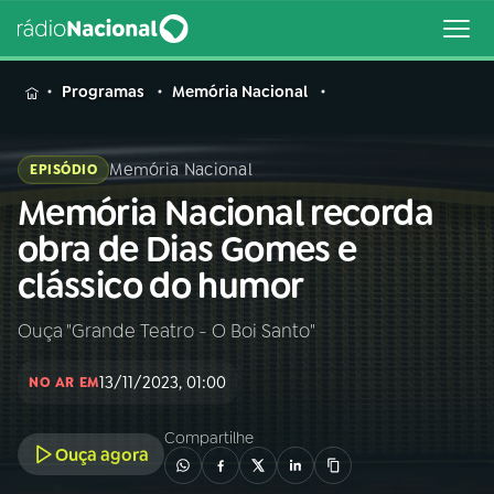
MENU
Programas
Memória Nacional
Memória Nacional
EPISÓDIO
Memória Nacional recorda
Buscar
na
obra de Dias Gomes e
Rádio
Buscar
clássico do humor
Nacional
Ouça "Grande Teatro - O Boi Santo"
AO VIVO
13/11/2023, 01:00
NO AR EM
01
INÍCIO
Compartilhe
Ouça agora
02
A RÁDIO