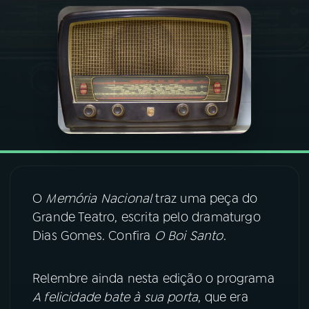
03
PROGRAMAÇÃO
04
PROGRAMAS
05
PODCASTS
06
VIDEOCASTS
O
Memória Nacional
traz uma peça do
07
ÚLTIMAS
Grande Teatro, escrita pelo dramaturgo
Dias Gomes. Confira
O
Boi Santo
.
08
FESTIVAL DE MÚSICA
Relembre ainda nesta edição o programa
A felicidade bate à sua porta
, que era
ACOMPANHE A RÁDIO NACIONAL