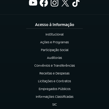
Acesso à Informação
Institucional
(abre em nova aba)
Ações e Programas
(abre em nova aba)
Participação Social
(abre em nova aba)
Auditorias
(abre em nova aba)
Convênios e Transferências
(abre em nova aba)
Receitas e Despesas
(abre em nova aba)
Licitações e Contratos
(abre em nova aba)
Empregados Públicos
(abre em nova aba)
Informações Classificadas
(abre em nova aba)
SIC
(abre em nova aba)