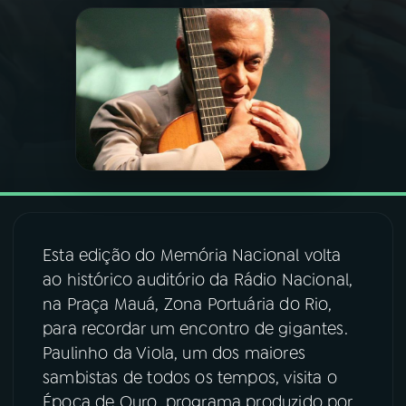
03
PROGRAMAÇÃO
04
PROGRAMAS
05
PODCASTS
06
VIDEOCASTS
Esta edição do Memória Nacional volta
ao histórico auditório da Rádio Nacional,
07
ÚLTIMAS
na Praça Mauá, Zona Portuária do Rio,
para recordar um encontro de gigantes.
08
FESTIVAL DE MÚSICA
Paulinho da Viola, um dos maiores
sambistas de todos os tempos, visita o
Época de Ouro, programa produzido por
ACOMPANHE A RÁDIO NACIONAL