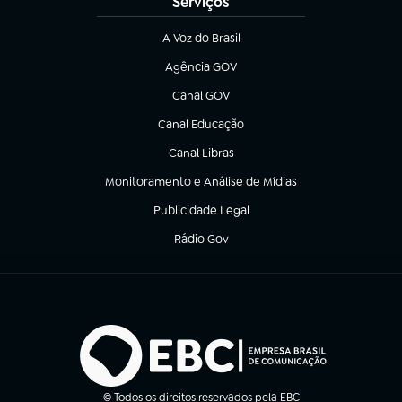
Serviços
A Voz do Brasil
(abre em nova aba)
Agência GOV
(abre em nova aba)
Canal GOV
(abre em nova aba)
Canal Educação
(abre em nova aba)
Canal Libras
(abre em nova aba)
Monitoramento e Análise de Mídias
(abre em nova aba)
Publicidade Legal
(abre em nova aba)
Rádio Gov
(abre em nova aba)
© Todos os direitos reservados pela EBC