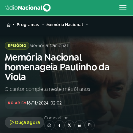
MENU
Programas
Memória Nacional
Memória Nacional
EPISÓDIO
Memória Nacional
Buscar
na
homenageia Paulinho da
Rádio
Buscar
Viola
Nacional
O cantor completa neste mês 81 anos
AO VIVO
18/11/2024, 02:02
NO AR EM
01
INÍCIO
Compartilhe
Ouça agora
02
A RÁDIO