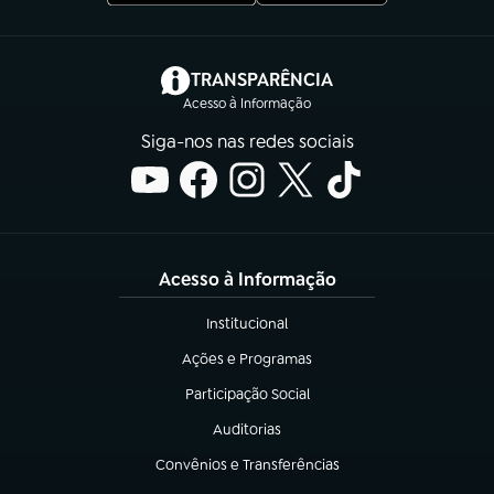
(abre em nova aba)
TRANSPARÊNCIA
Acesso à Informação
Siga-nos nas redes sociais
Acesso à Informação
Institucional
(abre em nova aba)
Ações e Programas
(abre em nova aba)
Participação Social
(abre em nova aba)
Auditorias
(abre em nova aba)
Convênios e Transferências
(abre em nova aba)