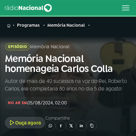
MENU
Programas
Memória Nacional
Memória Nacional
EPISÓDIO
Memória Nacional
Buscar
na
homenageia Carlos Colla
Rádio
Buscar
Nacional
Autor de mais de 40 sucessos na voz do Rei, Roberto
Carlos, ele completaria 80 anos no dia 5 de agosto
AO VIVO
05/08/2024, 02:00
NO AR EM
01
INÍCIO
Compartilhe
Ouça agora
02
A RÁDIO