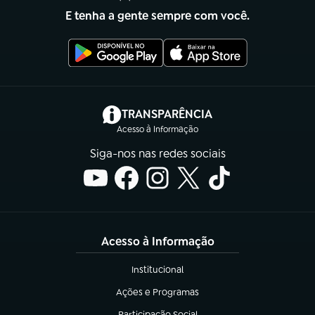
E tenha a gente sempre com você.
(abre em nova aba)
TRANSPARÊNCIA
Acesso à Informação
Siga-nos nas redes sociais
Acesso à Informação
Institucional
(abre em nova aba)
Ações e Programas
(abre em nova aba)
Participação Social