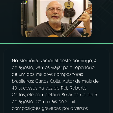
03
PROGRAMAÇÃO
04
PROGRAMAS
05
PODCASTS
No Memória Nacional deste domingo, 4
06
VIDEOCASTS
de agosto, vamos viajar pelo repertório
de um dos maiores compositores
07
ÚLTIMAS
brasileiros: Carlos Colla. Autor de mais de
40 sucessos na voz do Rei, Roberto
Carlos, ele completaria 80 anos no dia 5
08
FESTIVAL DE MÚSICA
de agosto. Com mais de 2 mil
composições gravadas por diversos
ACOMPANHE A RÁDIO NACIONAL