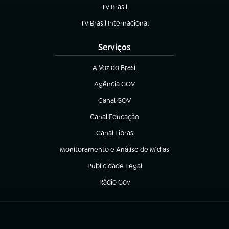
TV Brasil
(abre em nova aba)
TV Brasil Internacional
(abre em nova aba)
Serviços
A Voz do Brasil
(abre em nova aba)
Agência GOV
(abre em nova aba)
Canal GOV
(abre em nova aba)
Canal Educação
(abre em nova aba)
Canal Libras
(abre em nova aba)
Monitoramento e Análise de Mídias
(abre em nova aba)
Publicidade Legal
(abre em nova aba)
Rádio Gov
(abre em nova aba)