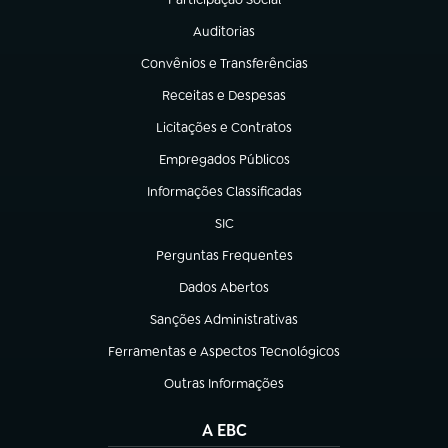
(abre em nova aba)
Auditorias
(abre em nova aba)
Convênios e Transferências
(abre em nova aba)
Receitas e Despesas
(abre em nova aba)
Licitações e Contratos
(abre em nova aba)
Empregados Públicos
(abre em nova aba)
Informações Classificadas
(abre em nova aba)
SIC
(abre em nova aba)
Perguntas Frequentes
(abre em nova aba)
Dados Abertos
(abre em nova aba)
Sanções Administrativas
(abre em nova aba)
Ferramentas e Aspectos Tecnológicos
(abre em nova aba)
Outras Informações
(abre em nova aba)
A EBC