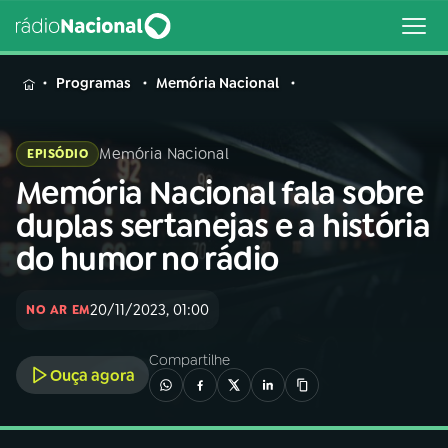
MENU
Programas
Memória Nacional
Memória Nacional
EPISÓDIO
Memória Nacional fala sobre
Buscar
na
duplas sertanejas e a história
Rádio
Buscar
do humor no rádio
Nacional
AO VIVO
20/11/2023, 01:00
NO AR EM
Compartilhe
01
INÍCIO
Ouça agora
02
A RÁDIO