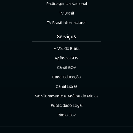
Radioagência Nacional
(abre em nova aba)
TV Brasil
(abre em nova aba)
TV Brasil Internacional
(abre em nova aba)
Serviços
A Voz do Brasil
(abre em nova aba)
Agência GOV
(abre em nova aba)
Canal GOV
(abre em nova aba)
Canal Educação
(abre em nova aba)
Canal Libras
(abre em nova aba)
Monitoramento e Análise de Mídias
(abre em nova aba)
Publicidade Legal
(abre em nova aba)
Rádio Gov
(abre em nova aba)