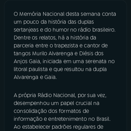
O Memória Nacional desta semana conta
03
PROGRAMAÇÃO
um pouco da história das duplas
sertanjeas e do humor no rádio brasileiro.
04
PROGRAMAS
Dentre os relatos, há a história da
parceria entre o trapezista e cantor de
tangos Murilo Alvarenga e Diésis dos
05
PODCASTS
Anjos Gaia, iniciada em uma serenata no
litoral paulista e que resultou na dupla
06
VIDEOCASTS
Alvarenga e Gaia.
07
ÚLTIMAS
A própria Rádio Nacional, por sua vez,
desempenhou um papel crucial na
consolidação dos formatos de
08
FESTIVAL DE MÚSICA
informação e entretenimento no Brasil.
Ao estabelecer padrões regulares de
ACOMPANHE A RÁDIO NACIONAL