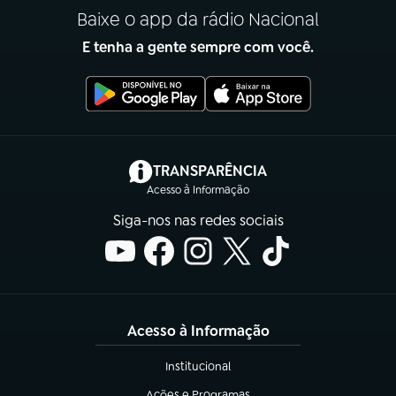
Baixe o app da rádio Nacional
E tenha a gente sempre com você.
(abre em nova aba)
TRANSPARÊNCIA
Acesso à Informação
Siga-nos nas redes sociais
Acesso à Informação
Institucional
(abre em nova aba)
Ações e Programas