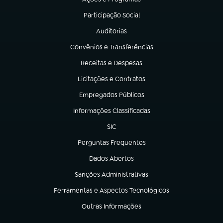
(abre em nova aba)
Participação Social
(abre em nova aba)
Auditorias
(abre em nova aba)
Convênios e Transferências
(abre em nova aba)
Receitas e Despesas
(abre em nova aba)
Licitações e Contratos
(abre em nova aba)
Empregados Públicos
(abre em nova aba)
Informações Classificadas
(abre em nova aba)
SIC
(abre em nova aba)
Perguntas Frequentes
(abre em nova aba)
Dados Abertos
(abre em nova aba)
Sanções Administrativas
(abre em nova aba)
Ferramentas e Aspectos Tecnológicos
(abre em nova aba)
Outras Informações
(abre em nova aba)