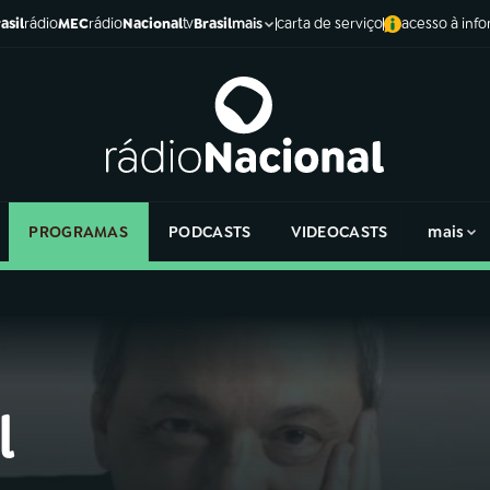
asil
rádio
MEC
rádio
Nacional
tv
Brasil
carta de serviço
acesso à inf
mais
PROGRAMAS
PODCASTS
VIDEOCASTS
mais
l