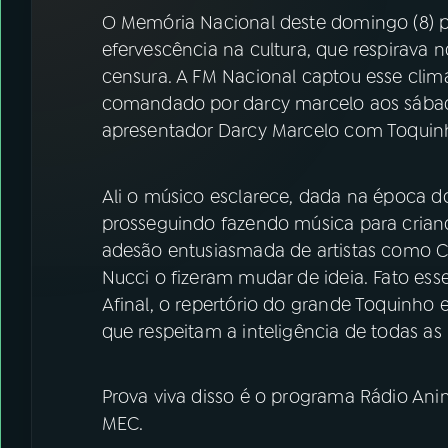
07
ÚLTIMAS
O Memória Nacional deste domingo (8) p
efervescência na cultura, que respirava
08
FESTIVAL DE MÚSICA
censura. A FM Nacional captou esse clim
comandado por darcy marcelo aos sába
apresentador Darcy Marcelo com Toquin
ACOMPANHE A RÁDIO NACIONAL
YouTube
Facebook
Ali o músico esclarece, dada na época d
prosseguindo fazendo música para crian
Instagram
X
adesão entusiasmada de artistas como C
Nucci o fizeram mudar de ideia. Fato ess
TikTok
Afinal, o repertório do grande Toquinho 
que respeitam a inteligência de todas as
Prova viva disso é o programa Rádio Ani
MEC.