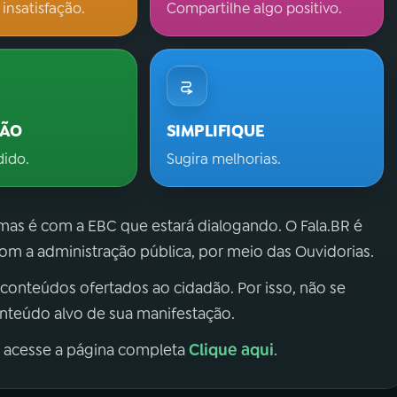
 insatisfação.
Compartilhe algo positivo.
ÇÃO
SIMPLIFIQUE
dido.
Sugira melhorias.
 mas é com a EBC que estará dialogando. O Fala.BR é
m a administração pública, por meio das Ouvidorias.
 conteúdos ofertados ao cidadão. Por isso, não se
onteúdo alvo de sua manifestação.
Clique aqui
, acesse a página completa
.