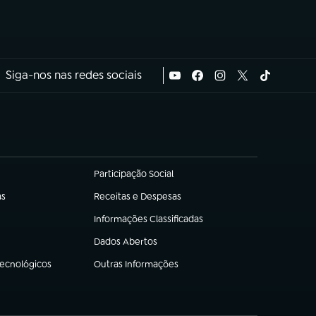
Siga-nos nas redes sociais
Participação Social
(abre em nova aba)
as
Receitas e Despesas
(abre em nova aba)
Informações Classificadas
(abre em nova aba)
Dados Abertos
(abre em nova aba)
Tecnológicos
Outras Informações
(abre em nova aba)