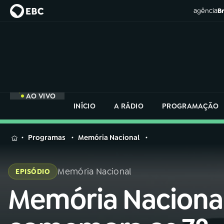
agência
Br
AO VIVO
INÍCIO
A RÁDIO
PROGRAMAÇÃO
MENU
Programas
Memória Nacional
Buscar
na
Memória Nacional
EPISÓDIO
Rádio
Buscar
Nacional
Memória Naciona
Buscar
na
Rádio
AO VIVO