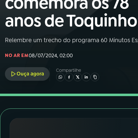
comemora os 78
Nacional
anos de Toquinho
01
INÍCIO
02
A RÁDIO
Relembre um trecho do programa 60 Minutos Espe
08/07/2024, 02:00
NO AR EM
03
PROGRAMAÇÃO
Compartilhe
Ouça agora
04
PROGRAMAS
05
PODCASTS
06
VIDEOCASTS