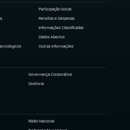
Participação Social
(abre em nova aba)
as
Receitas e Despesas
(abre em nova aba)
Informações Classificadas
(abre em nova aba)
Dados Abertos
(abre em nova aba)
Tecnológicos
Outras Informações
(abre em nova aba)
Governança Corporativa
(abre em nova aba)
Diretoria
(abre em nova aba)
Rádio Nacional