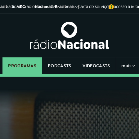
asil
rádio
MEC
rádio
Nacional
tv
Brasil
carta de serviço
acesso à inf
mais
PROGRAMAS
PODCASTS
VIDEOCASTS
mais