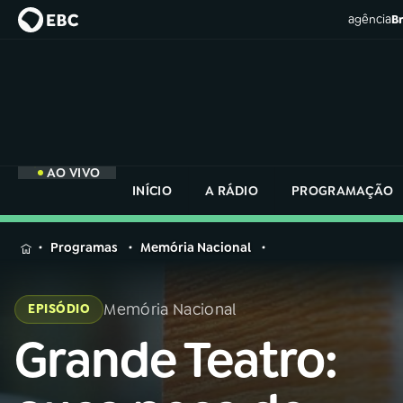
agência
Br
AO VIVO
INÍCIO
A RÁDIO
PROGRAMAÇÃO
MENU
Programas
Memória Nacional
Buscar
na
Memória Nacional
EPISÓDIO
Rádio
Buscar
Nacional
Grande Teatro:
Buscar
na
Rádio
AO VIVO