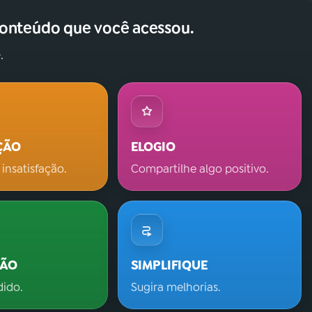
conteúdo que você acessou.
.
ÇÃO
ELOGIO
 insatisfação.
Compartilhe algo positivo.
ÇÃO
SIMPLIFIQUE
dido.
Sugira melhorias.