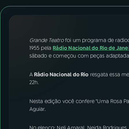
07
ÚLTIMAS
08
FESTIVAL DE MÚSICA
ACOMPANHE A RÁDIO NACIONAL
Grande Teatro
foi um programa de radiod
1955 pela
Rádio Nacional do Rio de Jane
YouTube
Facebook
sábado e começou com peças adaptadas
Instagram
X
A
Rádio Nacional do Rio
resgata essa me
TikTok
22h.
Nesta edição você confere "Uma Rosa Para
Aguiar.
No elenco: Neli Amaral, Neida Rodrigues, 