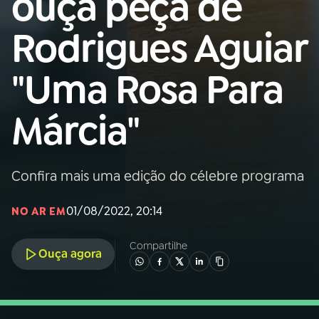
ouça peça de
Nacional
Rodrigues Aguiar
01
INÍCIO
"Uma Rosa Para
02
A RÁDIO
Márcia"
03
PROGRAMAÇÃO
Confira mais uma edição do célebre programa
04
PROGRAMAS
01/08/2022, 20:14
NO AR EM
05
PODCASTS
Compartilhe
Ouça agora
06
VIDEOCASTS