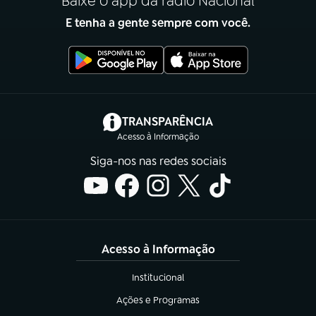
Baixe o app da rádio Nacional
E tenha a gente sempre com você.
(abre em nova aba)
TRANSPARÊNCIA
Acesso à Informação
Siga-nos nas redes sociais
Acesso à Informação
Institucional
(abre em nova aba)
Ações e Programas
(abre em nova aba)