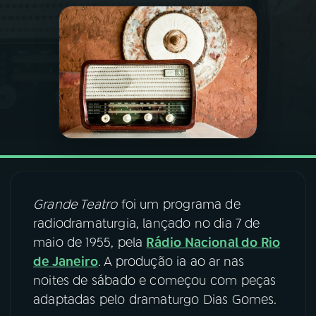
03
PROGRAMAÇÃO
04
PROGRAMAS
05
PODCASTS
06
VIDEOCASTS
Grande Teatro
foi um programa de
07
ÚLTIMAS
radiodramaturgia, lançado no dia 7 de
maio de 1955, pela
Rádio Nacional do Rio
de Janeiro
. A produção ia ao ar nas
08
FESTIVAL DE MÚSICA
noites de sábado e começou com peças
adaptadas pelo dramaturgo Dias Gomes.
ACOMPANHE A RÁDIO NACIONAL