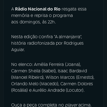
A
Rádio Nacional do Rio
resgata essa
YouTube
Facebook
memória e reprisa o programa
Instagram
X
aos domingos, às 22h.
TikTok
Nesta edição confira "A almanjarra",
história radiofonizada por Rodrigues
Aguiar.
No elenco: Amélia Ferreira (Joana),
Carmen Sheila (Isabel), Isaac Bardavid
(Manoel Ribeiro), Wilson Marcos (Ernesto),
Orlando Melo (Macedo), Carmen Dolores
(Rosália) e Aurélio Andrade (Locutor).
Ouça a peça completa no
player
acima.