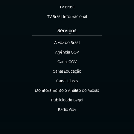
TV Brasil
(abre em nova aba)
TV Brasil Internacional
(abre em nova aba)
Serviços
A Voz do Brasil
(abre em nova aba)
Agência GOV
(abre em nova aba)
Canal GOV
(abre em nova aba)
Canal Educação
(abre em nova aba)
Canal Libras
(abre em nova aba)
Monitoramento e Análise de Mídias
(abre em nova aba)
Publicidade Legal
(abre em nova aba)
Rádio Gov
(abre em nova aba)