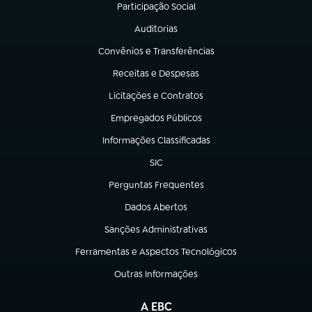
Participação Social
(abre em nova aba)
Auditorias
(abre em nova aba)
Convênios e Transferências
(abre em nova aba)
Receitas e Despesas
(abre em nova aba)
Licitações e Contratos
(abre em nova aba)
Empregados Públicos
(abre em nova aba)
Informações Classificadas
(abre em nova aba)
SIC
(abre em nova aba)
Perguntas Frequentes
(abre em nova aba)
Dados Abertos
(abre em nova aba)
Sanções Administrativas
(abre em nova aba)
Ferramentas e Aspectos Tecnológicos
(abre em nova aba)
Outras Informações
(abre em nova aba)
A EBC