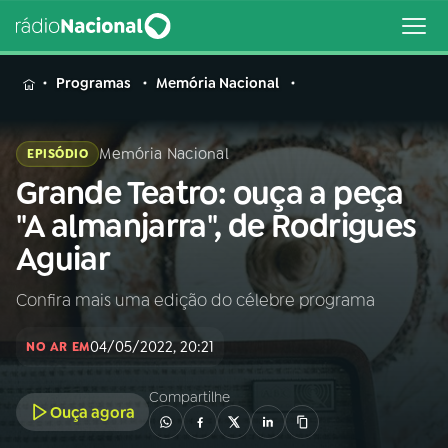
MENU
Programas
Memória Nacional
Memória Nacional
EPISÓDIO
Grande Teatro: ouça a peça
Buscar
na
"A almanjarra", de Rodrigues
Rádio
Buscar
Aguiar
Nacional
Confira mais uma edição do célebre programa
AO VIVO
04/05/2022, 20:21
NO AR EM
01
INÍCIO
Compartilhe
Ouça agora
02
A RÁDIO