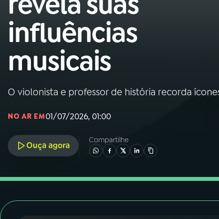
revela suas
Nacional
influências
01
INÍCIO
musicais
02
A RÁDIO
O violonista e professor de história recorda ícone
03
PROGRAMAÇÃO
01/07/2026, 01:00
NO AR EM
04
PROGRAMAS
Compartilhe
Ouça agora
05
PODCASTS
06
VIDEOCASTS