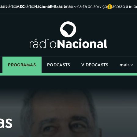
asil
rádio
MEC
rádio
Nacional
tv
Brasil
carta de serviço
acesso à inf
mais
PROGRAMAS
PODCASTS
VIDEOCASTS
mais
as