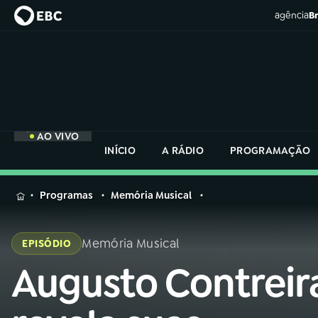
agência
Br
AO VIVO
INÍCIO
A RÁDIO
PROGRAMAÇÃO
MENU
Programas
Memória Musical
Buscar
na
Memória Musical
EPISÓDIO
Rádio
Buscar
Nacional
Augusto Contreir
Buscar
na
Rádio
AO VIVO