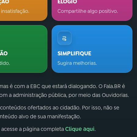
ÇÃO
ELOGIO
 insatisfação.
Compartilhe algo positivo.
ÇÃO
SIMPLIFIQUE
dido.
Sugira melhorias.
 mas é com a EBC que estará dialogando. O Fala.BR é
m a administração pública, por meio das Ouvidorias.
 conteúdos ofertados ao cidadão. Por isso, não se
onteúdo alvo de sua manifestação.
Clique aqui
, acesse a página completa
.