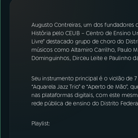
07
ÚLTIMAS
08
FESTIVAL DE MÚSICA
Augusto Contreiras, um dos fundadores d
História pelo CEUB – Centro de Ensino Un
Livre” destacado grupo de choro do Dist
ACOMPANHE A RÁDIO NACIONAL
músicos como Altamiro Carrilho, Paulo 
YouTube
Facebook
Dominguinhos, Dirceu Leite e Paulinho da
Instagram
X
Seu instrumento principal é o violão de 
TikTok
“Aquarela Jazz Trio” e “Aperto de Mão”, q
nas plataformas digitais, com este mesmo
rede pública de ensino do Distrito Federal
Playlist: