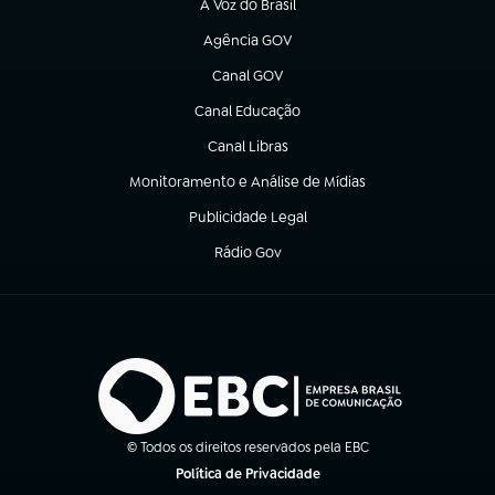
A Voz do Brasil
(abre em nova aba)
Agência GOV
(abre em nova aba)
Canal GOV
(abre em nova aba)
Canal Educação
(abre em nova aba)
Canal Libras
(abre em nova aba)
Monitoramento e Análise de Mídias
(abre em nova aba)
Publicidade Legal
(abre em nova aba)
Rádio Gov
(abre em nova aba)
© Todos os direitos reservados pela EBC
Política de Privacidade
(abre em nova aba)