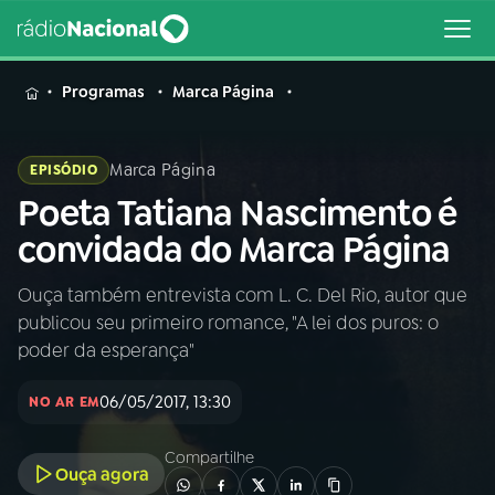
MENU
Programas
Marca Página
Marca Página
EPISÓDIO
Poeta Tatiana Nascimento é
Buscar
na
convidada do Marca Página
Rádio
Buscar
Nacional
Ouça também entrevista com L. C. Del Rio, autor que
publicou seu primeiro romance, "A lei dos puros: o
AO VIVO
poder da esperança"
06/05/2017, 13:30
01
INÍCIO
NO AR EM
Compartilhe
Ouça agora
02
A RÁDIO