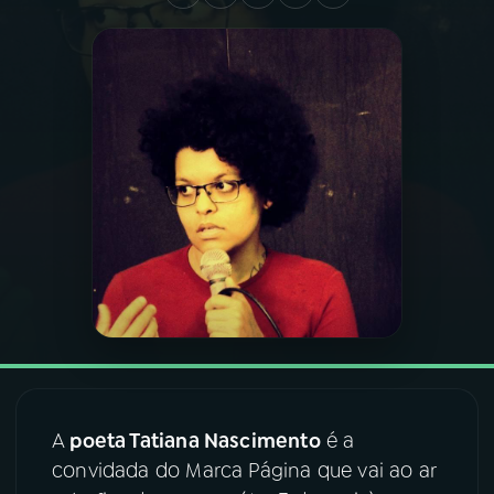
03
PROGRAMAÇÃO
04
PROGRAMAS
05
PODCASTS
06
VIDEOCASTS
07
ÚLTIMAS
08
FESTIVAL DE MÚSICA
A
poeta Tatiana Nascimento
é a
convidada do Marca Página que vai ao ar
ACOMPANHE A RÁDIO NACIONAL