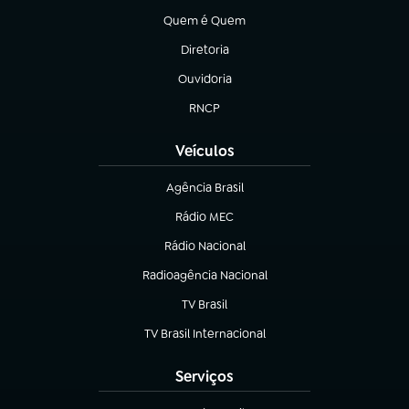
Quem é Quem
(abre em nova aba)
Diretoria
(abre em nova aba)
Ouvidoria
(abre em nova aba)
RNCP
(abre em nova aba)
Veículos
Agência Brasil
(abre em nova aba)
Rádio MEC
(abre em nova aba)
Rádio Nacional
Radioagência Nacional
(abre em nova aba)
TV Brasil
(abre em nova aba)
TV Brasil Internacional
(abre em nova aba)
Serviços