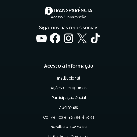
(abre em nova aba)
TRANSPARÊNCIA
Acesso à Informação
Siga-nos nas redes sociais
Acesso à Informação
Institucional
(abre em nova aba)
Ações e Programas
(abre em nova aba)
Participação Social
(abre em nova aba)
Auditorias
(abre em nova aba)
Convênios e Transferências
(abre em nova aba)
Receitas e Despesas
(abre em nova aba)
Licitações e Contratos