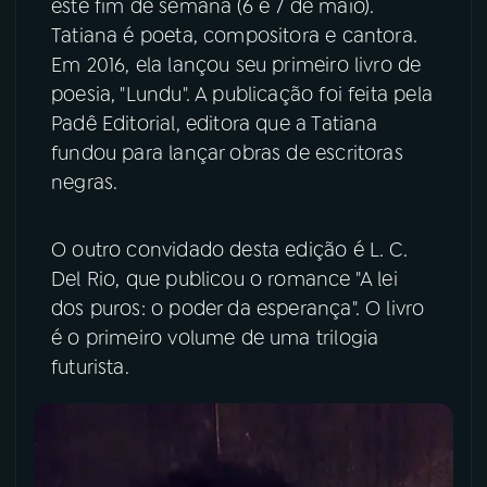
este fim de semana (6 e 7 de maio).
Tatiana é poeta, compositora e cantora.
YouTube
Facebook
Em 2016, ela lançou seu primeiro livro de
poesia, "Lundu". A publicação foi feita pela
Instagram
X
Padê Editorial, editora que a Tatiana
fundou para lançar obras de escritoras
TikTok
negras.
O outro convidado desta edição é L. C.
Del Rio, que publicou o romance "A lei
dos puros: o poder da esperança". O livro
é o primeiro volume de uma trilogia
futurista.