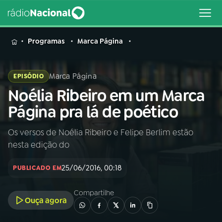
MENU
Programas
Marca Página
Marca Página
EPISÓDIO
Noélia Ribeiro em um Marca
Buscar
na
Página pra lá de poético
Rádio
Buscar
Nacional
Os versos de Noélia Ribeiro e Felipe Berlim estão
nesta edição do
AO VIVO
25/06/2016, 00:18
PUBLICADO EM
01
INÍCIO
Compartilhe
Ouça agora
02
A RÁDIO