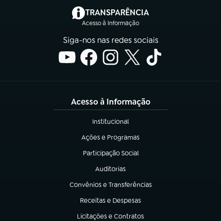
(abre em nova aba)
TRANSPARÊNCIA
Acesso à Informação
Siga-nos nas redes sociais
Acesso à Informação
Institucional
(abre em nova aba)
Ações e Programas
(abre em nova aba)
Participação Social
(abre em nova aba)
Auditorias
(abre em nova aba)
Convênios e Transferências
(abre em nova aba)
Receitas e Despesas
(abre em nova aba)
Licitações e Contratos
(abre em nova aba)