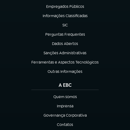
Empregados Públicos
(abre em nova aba)
Informações Classificadas
(abre em nova aba)
SIC
(abre em nova aba)
Perguntas Frequentes
(abre em nova aba)
Dados Abertos
(abre em nova aba)
Sanções Administrativas
(abre em nova aba)
Ferramentas e Aspectos Tecnológicos
(abre em nova aba)
Outras Informações
(abre em nova aba)
A EBC
Quem somos
(abre em nova aba)
Imprensa
(abre em nova aba)
Governança Corporativa
(abre em nova aba)
Contatos
(abre em nova aba)