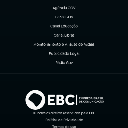
(abre em nova aba)
Agência GOV
(abre em nova aba)
Canal GOV
(abre em nova aba)
Canal Educação
(abre em nova aba)
Canal Libras
(abre em nova aba)
Monitoramento e Análise de Mídias
(abre em nova aba)
Publicidade Legal
(abre em nova aba)
Rádio Gov
(abre em nova aba)
© Todos os direitos reservados pela EBC
Política de Privacidade
(abre em nova aba)
Termos de uso