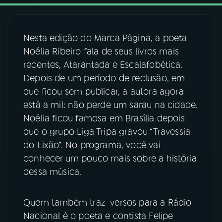
03
PROGRAMAÇÃO
Nesta edição do Marca Página, a poeta
Noélia Ribeiro fala de seus livros mais
04
PROGRAMAS
recentes, Atarantada e Escalafobética.
Depois de um período de reclusão, em
05
PODCASTS
que ficou sem publicar, a autora agora
está a mil: não perde um sarau na cidade.
Noélia ficou famosa em Brasília depois
06
VIDEOCASTS
que o grupo Liga Tripa gravou “Travessia
do Eixão”. No programa, você vai
07
ÚLTIMAS
conhecer um pouco mais sobre a história
dessa música.
08
FESTIVAL DE MÚSICA
Quem também traz versos para a Rádio
Nacional é o poeta e contista Felipe
ACOMPANHE A RÁDIO NACIONAL