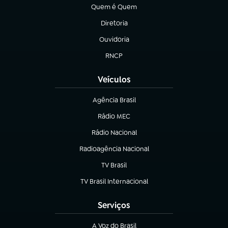
Quem é Quem
(abre em nova aba)
Diretoria
(abre em nova aba)
Ouvidoria
(abre em nova aba)
RNCP
(abre em nova aba)
Veículos
Agência Brasil
(abre em nova aba)
Rádio MEC
(abre em nova aba)
Rádio Nacional
Radioagência Nacional
(abre em nova aba)
TV Brasil
(abre em nova aba)
TV Brasil Internacional
(abre em nova aba)
Serviços
A Voz do Brasil