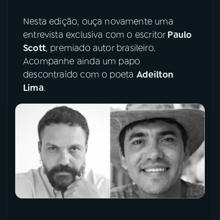
YouTube
Facebook
Nesta edição, ouça novamente uma
entrevista exclusiva com o escritor
Paulo
Instagram
X
Scott
, premiado autor brasileiro.
Acompanhe ainda um papo
TikTok
descontraído com o poeta
Adeilton
Lima
.