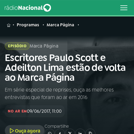
MENU
Programas
Marca Página
Marca Página
EPISÓDIO
Escritores Paulo Scott e
Buscar
na
Adeilton Lima estão de volta
Rádio
Buscar
ao Marca Página
Nacional
Em série especial de reprises, ouça as melhores
AO VIVO
entrevistas que foram ao ar em 2016
01
INÍCIO
09/06/2017, 11:00
NO AR EM
Compartilhe
02
A RÁDIO
Ouça agora