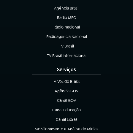
Agência Brasil
(abre em nova aba)
Rádio MEC
(abre em nova aba)
Rádio Nacional
Radioagência Nacional
(abre em nova aba)
TV Brasil
(abre em nova aba)
TV Brasil Internacional
(abre em nova aba)
Serviços
A Voz do Brasil
(abre em nova aba)
Agência GOV
(abre em nova aba)
Canal GOV
(abre em nova aba)
Canal Educação
(abre em nova aba)
Canal Libras
(abre em nova aba)
Monitoramento e Análise de Mídias
(abre em nova aba)