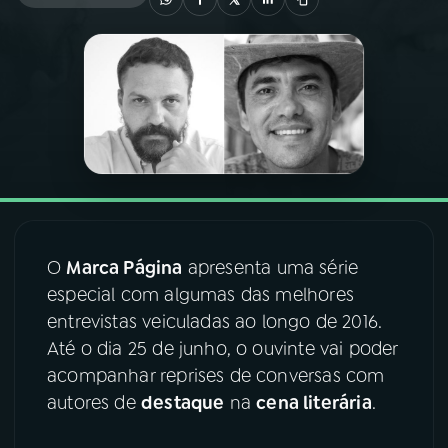
03
PROGRAMAÇÃO
04
PROGRAMAS
05
PODCASTS
06
VIDEOCASTS
O
Marca Página
apresenta uma série
especial com algumas das melhores
07
ÚLTIMAS
entrevistas veiculadas ao longo de 2016.
Até o dia 25 de junho, o ouvinte vai poder
acompanhar reprises de conversas com
08
FESTIVAL DE MÚSICA
autores de
destaque
na
cena literária
.
ACOMPANHE A RÁDIO NACIONAL