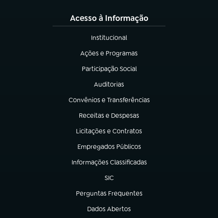
Acesso à Informação
Institucional
(abre em nova aba)
Ações e Programas
(abre em nova aba)
Participação Social
(abre em nova aba)
Auditorias
(abre em nova aba)
Convênios e Transferências
(abre em nova aba)
Receitas e Despesas
(abre em nova aba)
Licitações e Contratos
(abre em nova aba)
Empregados Públicos
(abre em nova aba)
Informações Classificadas
(abre em nova aba)
SIC
(abre em nova aba)
Perguntas Frequentes
(abre em nova aba)
Dados Abertos
(abre em nova aba)