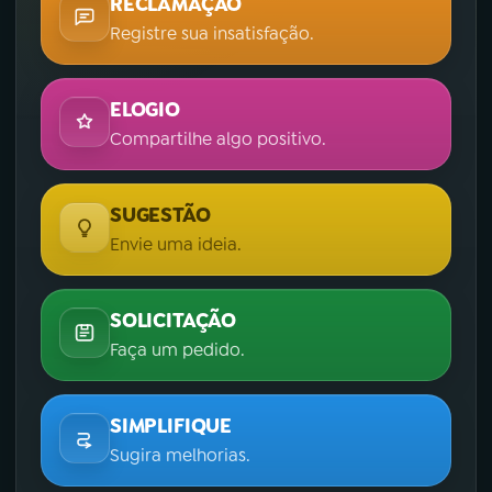
RECLAMAÇÃO
Registre sua insatisfação.
ELOGIO
Compartilhe algo positivo.
SUGESTÃO
Envie uma ideia.
SOLICITAÇÃO
Faça um pedido.
SIMPLIFIQUE
Sugira melhorias.