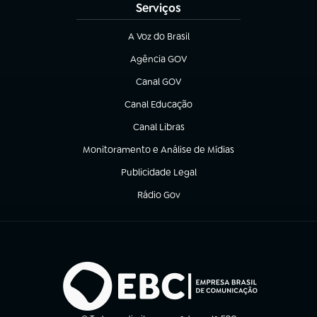
Serviços
A Voz do Brasil
(abre em nova aba)
Agência GOV
(abre em nova aba)
Canal GOV
(abre em nova aba)
Canal Educação
(abre em nova aba)
Canal Libras
(abre em nova aba)
Monitoramento e Análise de Mídias
(abre em nova aba)
Publicidade Legal
(abre em nova aba)
Rádio Gov
(abre em nova aba)