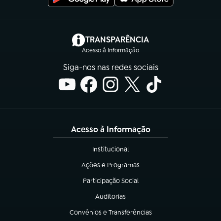
(abre em nova aba)
TRANSPARÊNCIA
Acesso à Informação
Siga-nos nas redes sociais
Acesso à Informação
Institucional
(abre em nova aba)
Ações e Programas
(abre em nova aba)
Participação Social
(abre em nova aba)
Auditorias
(abre em nova aba)
Convênios e Transferências
(abre em nova aba)