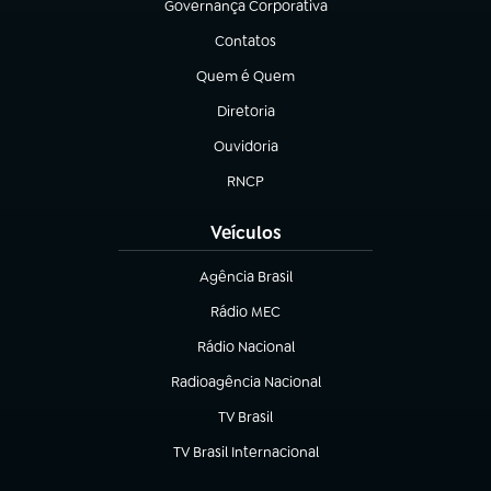
Governança Corporativa
(abre em nova aba)
Contatos
(abre em nova aba)
Quem é Quem
(abre em nova aba)
Diretoria
(abre em nova aba)
Ouvidoria
(abre em nova aba)
RNCP
(abre em nova aba)
Veículos
Agência Brasil
(abre em nova aba)
Rádio MEC
(abre em nova aba)
Rádio Nacional
Radioagência Nacional
(abre em nova aba)
TV Brasil
(abre em nova aba)
TV Brasil Internacional
(abre em nova aba)