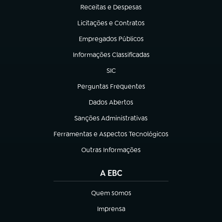
Receitas e Despesas
(abre em nova aba)
Licitações e Contratos
(abre em nova aba)
Empregados Públicos
(abre em nova aba)
Informações Classificadas
(abre em nova aba)
SIC
(abre em nova aba)
Perguntas Frequentes
(abre em nova aba)
Dados Abertos
(abre em nova aba)
Sanções Administrativas
(abre em nova aba)
Ferramentas e Aspectos Tecnológicos
(abre em nova aba)
Outras Informações
(abre em nova aba)
A EBC
Quem somos
(abre em nova aba)
Imprensa
(abre em nova aba)