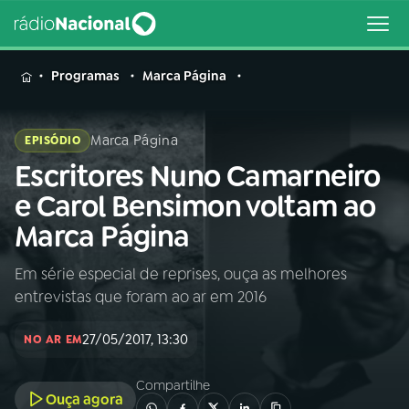
MENU
Programas
Marca Página
Marca Página
EPISÓDIO
Escritores Nuno Camarneiro
Buscar
na
e Carol Bensimon voltam ao
Rádio
Buscar
Marca Página
Nacional
Em série especial de reprises, ouça as melhores
AO VIVO
entrevistas que foram ao ar em 2016
01
INÍCIO
27/05/2017, 13:30
NO AR EM
Compartilhe
02
A RÁDIO
Ouça agora