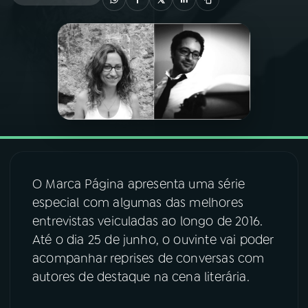
03
PROGRAMAÇÃO
04
PROGRAMAS
05
PODCASTS
06
VIDEOCASTS
O Marca Página apresenta uma série
especial com algumas das melhores
07
ÚLTIMAS
entrevistas veiculadas ao longo de 2016.
Até o dia 25 de junho, o ouvinte vai poder
acompanhar reprises de conversas com
08
FESTIVAL DE MÚSICA
autores de destaque na cena literária.
ACOMPANHE A RÁDIO NACIONAL