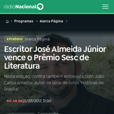
MENU
Programas
Marca Página
Marca Página
EPISÓDIO
Escritor José Almeida Júnior
Buscar
na
vence o Prêmio Sesc de
Rádio
Buscar
Literatura
Nacional
Nesta edição, confira também entrevista com João
AO VIVO
Carlos Amador, autor da série de livros "Histórias de
Brasília"
01
INÍCIO
21/07/2017, 11:00
NO AR EM
02
A RÁDIO
Compartilhe