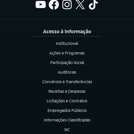
Acesso à Informação
Institucional
(abre em nova aba)
Ações e Programas
(abre em nova aba)
Participação Social
(abre em nova aba)
Auditorias
(abre em nova aba)
Convênios e Transferências
(abre em nova aba)
Receitas e Despesas
(abre em nova aba)
Licitações e Contratos
(abre em nova aba)
Empregados Públicos
(abre em nova aba)
Informações Classificadas
(abre em nova aba)
SIC
(abre em nova aba)