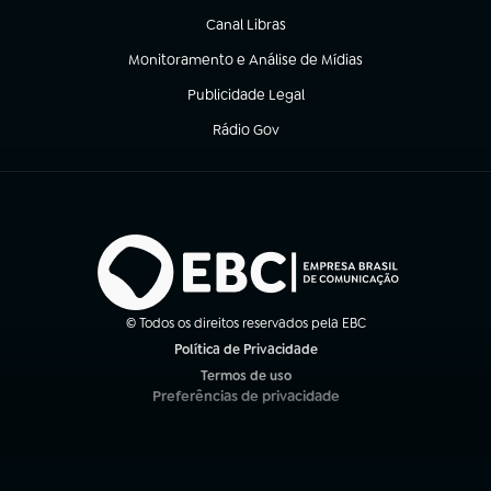
Canal Libras
(abre em nova aba)
Monitoramento e Análise de Mídias
(abre em nova aba)
Publicidade Legal
(abre em nova aba)
Rádio Gov
(abre em nova aba)
© Todos os direitos reservados pela EBC
Política de Privacidade
(abre em nova aba)
Termos de uso
(abre em nova aba)
Preferências de privacidade