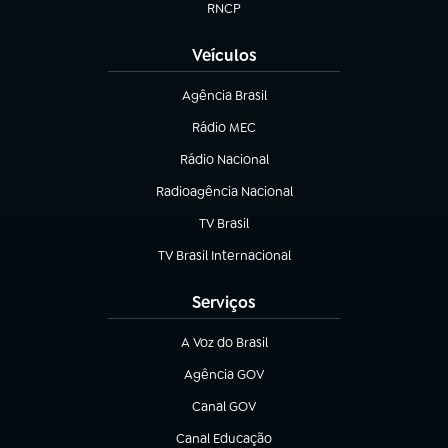
RNCP
(abre em nova aba)
Veículos
Agência Brasil
(abre em nova aba)
Rádio MEC
(abre em nova aba)
Rádio Nacional
Radioagência Nacional
(abre em nova aba)
TV Brasil
(abre em nova aba)
TV Brasil Internacional
(abre em nova aba)
Serviços
A Voz do Brasil
(abre em nova aba)
Agência GOV
(abre em nova aba)
Canal GOV
(abre em nova aba)
Canal Educação
(abre em nova aba)