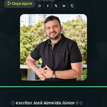
Ouça agora
03
PROGRAMAÇÃO
04
PROGRAMAS
05
PODCASTS
06
VIDEOCASTS
07
ÚLTIMAS
08
FESTIVAL DE MÚSICA
O
escritor José Almeida Júnior
é o
ACOMPANHE A RÁDIO NACIONAL