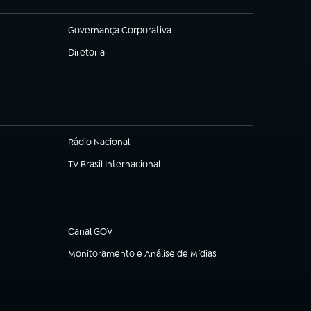
Governança Corporativa
(abre em nova aba)
Diretoria
(abre em nova aba)
Rádio Nacional
TV Brasil Internacional
(abre em nova aba)
Canal GOV
(abre em nova aba)
Monitoramento e Análise de Mídias
(abre em nova aba)