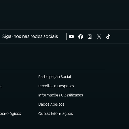
Siga-nos nas redes sociais
Participação Social
(abre em nova aba)
as
Receitas e Despesas
(abre em nova aba)
Informações Classificadas
(abre em nova aba)
Dados Abertos
(abre em nova aba)
Tecnológicos
Outras Informações
(abre em nova aba)