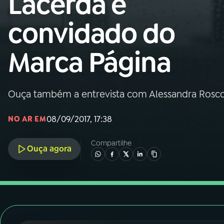
Lacerda é
Nacional
convidado do
01
INÍCIO
Marca Página
02
A RÁDIO
Ouça também a entrevista com Alessandra Roscoe s
03
PROGRAMAÇÃO
08/09/2017, 17:38
NO AR EM
04
PROGRAMAS
Compartilhe
Ouça agora
05
PODCASTS
06
VIDEOCASTS