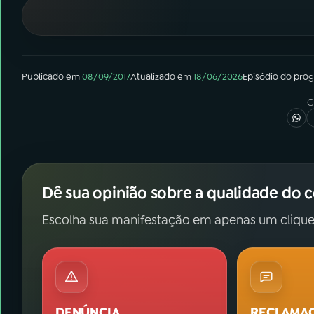
07
ÚLTIMAS
08
FESTIVAL DE MÚSICA
Publicado em
08/09/2017
Atualizado em
18/06/2026
Episódio
do pro
ACOMPANHE A RÁDIO NACIONAL
C
YouTube
Facebook
Instagram
X
Dê sua opinião sobre a qualidade do 
TikTok
Escolha sua manifestação em apenas um clique
DENÚNCIA
RECLAMA