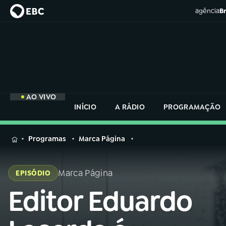
agência
Br
AO VIVO
INÍCIO
A RÁDIO
PROGRAMAÇÃO
MENU
Programas
Marca Página
Buscar
na
Marca Página
EPISÓDIO
Rádio
Buscar
Nacional
Editor Eduardo
Buscar
na
Rádio
AO VIVO