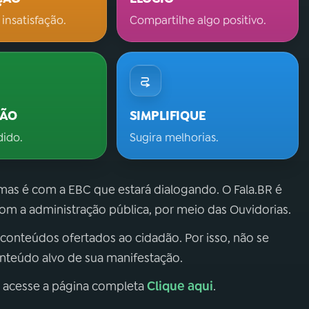
 insatisfação.
Compartilhe algo positivo.
ÇÃO
SIMPLIFIQUE
dido.
Sugira melhorias.
 mas é com a EBC que estará dialogando. O Fala.BR é
m a administração pública, por meio das Ouvidorias.
 conteúdos ofertados ao cidadão. Por isso, não se
onteúdo alvo de sua manifestação.
Clique aqui
, acesse a página completa
.