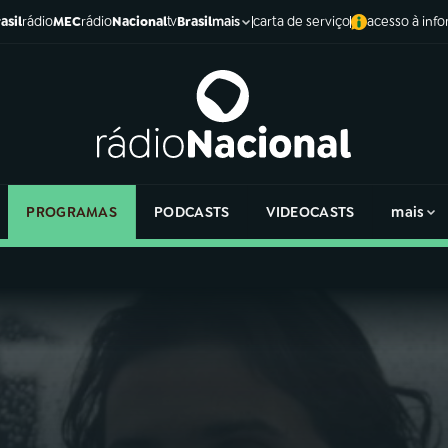
asil
rádio
MEC
rádio
Nacional
tv
Brasil
carta de serviço
acesso à inf
mais
PROGRAMAS
PODCASTS
VIDEOCASTS
mais