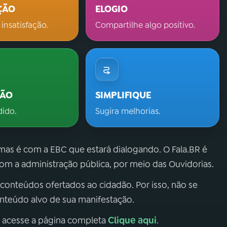
ÇÃO
ELOGIO
 insatisfação.
Compartilhe algo positivo.
ÇÃO
SIMPLIFIQUE
dido.
Sugira melhorias.
 mas é com a EBC que estará dialogando. O Fala.BR é
m a administração pública, por meio das Ouvidorias.
 conteúdos ofertados ao cidadão. Por isso, não se
onteúdo alvo de sua manifestação.
Clique aqui
, acesse a página completa
.