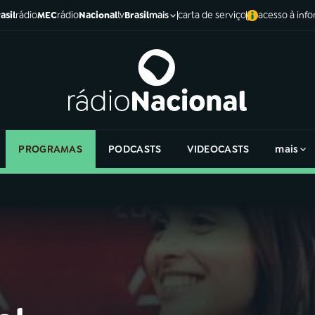
asil
rádio
MEC
rádio
Nacional
tv
Brasil
carta de serviço
acesso à inf
mais
PROGRAMAS
PODCASTS
VIDEOCASTS
mais