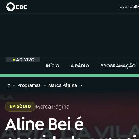
agência
Br
AO VIVO
INÍCIO
A RÁDIO
PROGRAMAÇÃO
MENU
Programas
Marca Página
Buscar
na
Marca Página
EPISÓDIO
Rádio
Buscar
Nacional
Aline Bei é
Buscar
na
Rádio
AO VIVO