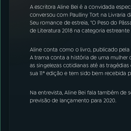
07
ÚLTIMAS
A escritora Aline Bei é a convidada espec
conversou com Paulliny Tort na Livraria 
08
FESTIVAL DE MÚSICA
Seu romance de estreia, "O Peso do Páss
de Literatura 2018 na categoria estrean
ACOMPANHE A RÁDIO NACIONAL
Aline conta como o livro, publicado pela
YouTube
Facebook
A trama conta a história de uma mulher
as singelezas cotidianas até as tragédias
Instagram
X
sua 11ª edição e tem sido bem recebida pe
TikTok
Na entrevista, Aline Bei fala também de
previsão de lançamento para 2020.