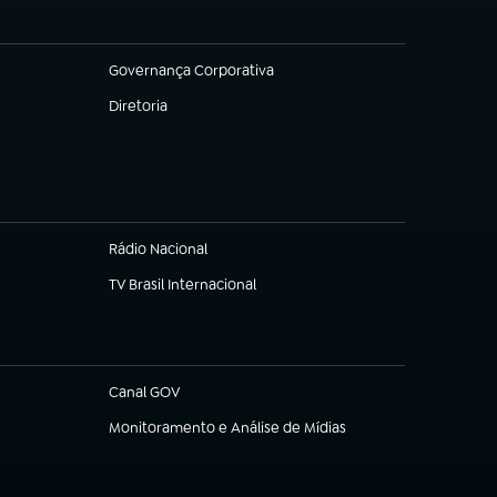
Governança Corporativa
(abre em nova aba)
Diretoria
(abre em nova aba)
Rádio Nacional
TV Brasil Internacional
(abre em nova aba)
Canal GOV
(abre em nova aba)
Monitoramento e Análise de Mídias
(abre em nova aba)