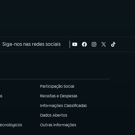
Siga-nos nas redes sociais
Participação Social
(abre em nova aba)
as
Receitas e Despesas
(abre em nova aba)
Informações Classificadas
(abre em nova aba)
Dados Abertos
(abre em nova aba)
Tecnológicos
Outras Informações
(abre em nova aba)