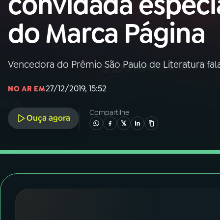
convidada especi
Nacional
do Marca Página
01
INÍCIO
02
A RÁDIO
Vencedora do Prêmio São Paulo de Literatura fa
27/12/2019, 15:52
NO AR EM
03
PROGRAMAÇÃO
Compartilhe
Ouça agora
04
PROGRAMAS
05
PODCASTS
06
VIDEOCASTS