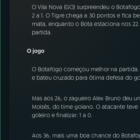
07
ÚLTIMAS
O Vila Nova (GO) surpreendeu o Botafogo 
2 a 1. O Tigre chega a 30 pontos e fica 
08
FESTIVAL DE MÚSICA
mata, enquanto o Bota estaciona nos 22. 
partida.
ACOMPANHE A RÁDIO NACIONAL
O jogo
YouTube
Facebook
O Botafogo começou melhor na partida. 
Instagram
X
e bateu cruzado para ótima defesa do gol
TikTok
Mas aos 26, o zagueiro Alex Bruno deu 
Moisés, do time goiano. O atacante teve 
goleiro e finalizar: 1 a 0.
Aos 36, mais uma boa chance do Botafog