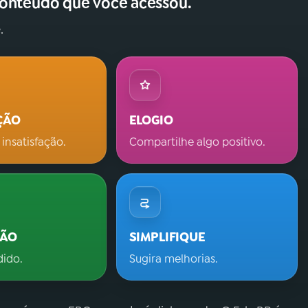
conteúdo que você acessou.
.
ÇÃO
ELOGIO
 insatisfação.
Compartilhe algo positivo.
ÇÃO
SIMPLIFIQUE
dido.
Sugira melhorias.