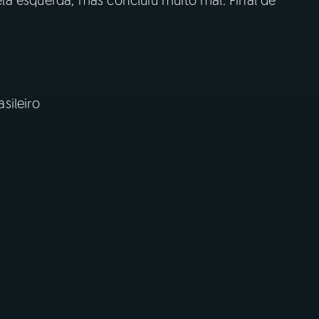
a esquerda, mas concluiu muito mal. Final de
sileiro