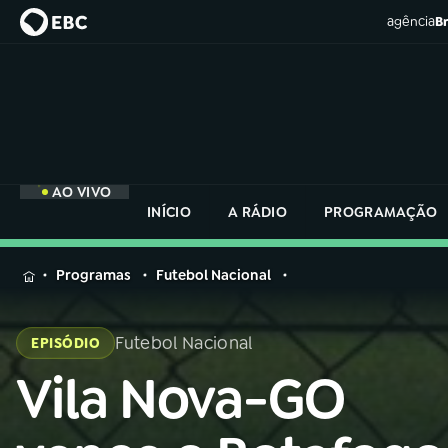
agência
Br
AO VIVO
INÍCIO
A RÁDIO
PROGRAMAÇÃO
MENU
Programas
Futebol Nacional
Buscar
na
Futebol Nacional
EPISÓDIO
Rádio
Buscar
Nacional
Vila Nova-GO
Buscar
na
Rádio
AO VIVO