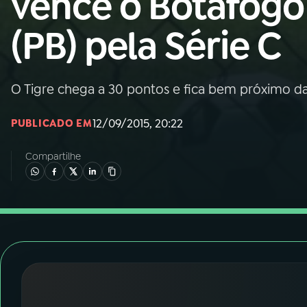
vence o Botafogo
Nacional
(PB) pela Série C
01
INÍCIO
02
A RÁDIO
O Tigre chega a 30 pontos e fica bem próximo da 
12/09/2015, 20:22
PUBLICADO EM
03
PROGRAMAÇÃO
Compartilhe
04
PROGRAMAS
05
PODCASTS
06
VIDEOCASTS