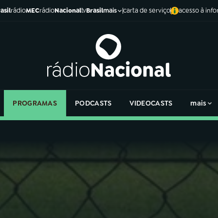
asil
rádio
MEC
rádio
Nacional
tv
Brasil
carta de serviço
acesso à inf
mais
PROGRAMAS
PODCASTS
VIDEOCASTS
mais