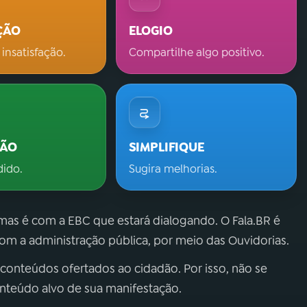
ÇÃO
ELOGIO
 insatisfação.
Compartilhe algo positivo.
ÇÃO
SIMPLIFIQUE
dido.
Sugira melhorias.
 mas é com a EBC que estará dialogando. O Fala.BR é
m a administração pública, por meio das Ouvidorias.
 conteúdos ofertados ao cidadão. Por isso, não se
onteúdo alvo de sua manifestação.