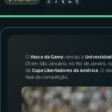
07
ÚLTIMAS
08
FESTIVAL DE MÚSICA
ACOMPANHE A RÁDIO NACIONAL
YouTube
Facebook
O
Vasco da Gama
venceu a
Universidad
Instagram
X
(7) em São Januário, no Rio de Janeiro, n
TikTok
da
Copa Libertadores da América
. O re
fase da competição.