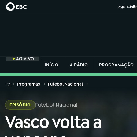
agência
Br
AO VIVO
INÍCIO
A RÁDIO
PROGRAMAÇÃO
MENU
Programas
Futebol Nacional
Buscar
na
Futebol Nacional
EPISÓDIO
Rádio
Buscar
Nacional
Vasco volta a
Buscar
na
Rádio
AO VIVO