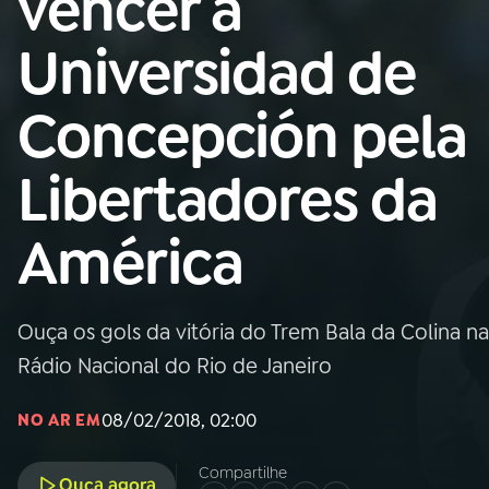
vencer a
Nacional
Universidad de
01
INÍCIO
Concepción pela
02
A RÁDIO
Libertadores da
03
PROGRAMAÇÃO
América
04
PROGRAMAS
Ouça os gols da vitória do Trem Bala da Colina n
05
PODCASTS
Rádio Nacional do Rio de Janeiro
08/02/2018, 02:00
NO AR EM
06
VIDEOCASTS
Compartilhe
Ouça agora