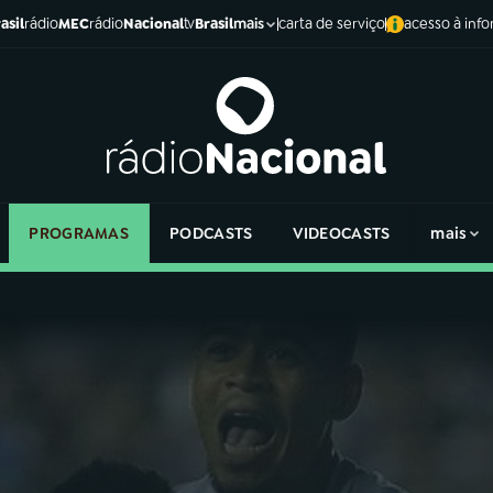
asil
rádio
MEC
rádio
Nacional
tv
Brasil
carta de serviço
acesso à inf
mais
PROGRAMAS
PODCASTS
VIDEOCASTS
mais