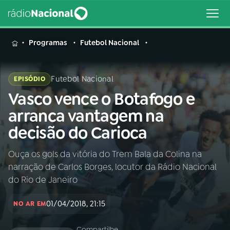
MENU
Programas
Futebol Nacional
Futebol Nacional
EPISÓDIO
Vasco vence o Botafogo e
Buscar
na
arranca vantagem na
Rádio
Buscar
decisão do Carioca
Nacional
Ouça os gols da vitória do Trem Bala da Colina na
AO VIVO
narração de Carlos Borges, locutor da Rádio Nacional
do Rio de Janeiro
01
INÍCIO
01/04/2018, 21:15
NO AR EM
02
A RÁDIO
Compartilhe