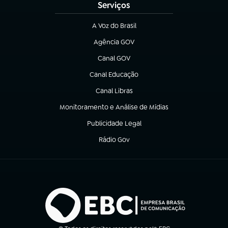
Serviços
A Voz do Brasil
(abre em nova aba)
Agência GOV
(abre em nova aba)
Canal GOV
(abre em nova aba)
Canal Educação
(abre em nova aba)
Canal Libras
(abre em nova aba)
Monitoramento e Análise de Mídias
(abre em nova aba)
Publicidade Legal
(abre em nova aba)
Rádio Gov
(abre em nova aba)