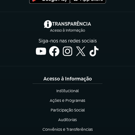
(abre em nova aba)
TRANSPARÊNCIA
Acesso à Informação
Siga-nos nas redes sociais
Acesso à Informação
Institucional
(abre em nova aba)
Ações e Programas
(abre em nova aba)
Participação Social
(abre em nova aba)
Auditorias
(abre em nova aba)
Convênios e Transferências
(abre em nova aba)