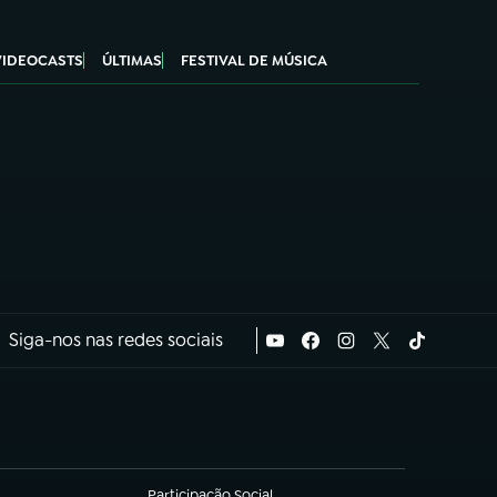
VIDEOCASTS
ÚLTIMAS
FESTIVAL DE MÚSICA
Siga-nos nas redes sociais
Participação Social