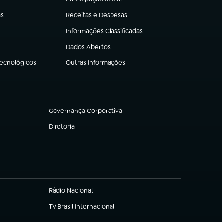
(abre em nova aba)
as
Receitas e Despesas
(abre em nova aba)
Informações Classificadas
(abre em nova aba)
Dados Abertos
(abre em nova aba)
Tecnológicos
Outras Informações
(abre em nova aba)
Governança Corporativa
(abre em nova aba)
Diretoria
(abre em nova aba)
Rádio Nacional
TV Brasil Internacional
(abre em nova aba)