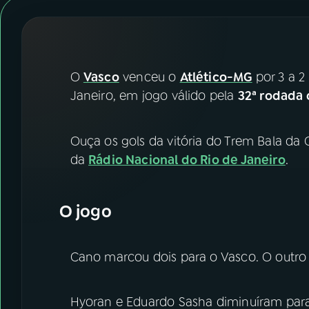
07
ÚLTIMAS
08
FESTIVAL DE MÚSICA
O
Vasco
venceu o
Atlético-MG
por 3 a 2
ACOMPANHE A RÁDIO NACIONAL
Janeiro, em jogo válido pela
32ª rodada 
YouTube
Facebook
Ouça os gols da vitória do Trem Bala da 
Instagram
X
da
Rádio Nacional do Rio de Janeiro
.
TikTok
O jogo
Cano marcou dois para o Vasco. O outro 
Hyoran e Eduardo Sasha diminuíram par