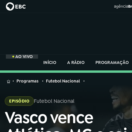
agência
Br
AO VIVO
INÍCIO
A RÁDIO
PROGRAMAÇÃO
MENU
Programas
Futebol Nacional
Buscar
na
Futebol Nacional
EPISÓDIO
Rádio
Buscar
Nacional
Vasco vence
Buscar
na
Rádio
AO VIVO