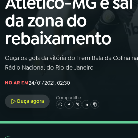
Atlético-MG e sai
Nacional
da zona do
01
INÍCIO
rebaixamento
02
A RÁDIO
Ouça os gols da vitória do Trem Bala da Colina n
03
PROGRAMAÇÃO
Rádio Nacional do Rio de Janeiro
04
PROGRAMAS
24/01/2021, 02:30
NO AR EM
Compartilhe
05
PODCASTS
Ouça agora
06
VIDEOCASTS