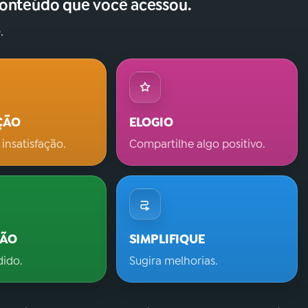
conteúdo que você acessou.
.
ÇÃO
ELOGIO
 insatisfação.
Compartilhe algo positivo.
ÇÃO
SIMPLIFIQUE
dido.
Sugira melhorias.