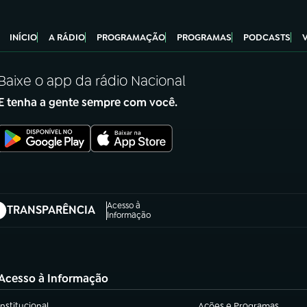
INÍCIO
A RÁDIO
PROGRAMAÇÃO
PROGRAMAS
PODCASTS
Baixe o app da rádio Nacional
E tenha a gente sempre com você.
Acesso à
TRANSPARÊNCIA
abre em nova aba)
Informação
Acesso à Informação
Institucional
Ações e Programas