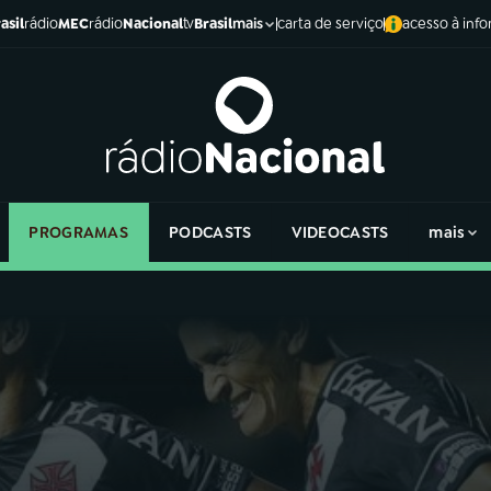
asil
rádio
MEC
rádio
Nacional
tv
Brasil
carta de serviço
acesso à inf
mais
PROGRAMAS
PODCASTS
VIDEOCASTS
mais