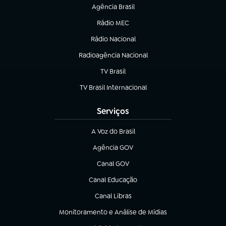
Agência Brasil
(abre em nova aba)
Rádio MEC
(abre em nova aba)
Rádio Nacional
Radioagência Nacional
(abre em nova aba)
TV Brasil
(abre em nova aba)
TV Brasil Internacional
(abre em nova aba)
Serviços
A Voz do Brasil
(abre em nova aba)
Agência GOV
(abre em nova aba)
Canal GOV
(abre em nova aba)
Canal Educação
(abre em nova aba)
Canal Libras
(abre em nova aba)
Monitoramento e Análise de Mídias
(abre em nova aba)