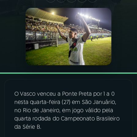
03
PROGRAMAÇÃO
04
PROGRAMAS
05
PODCASTS
06
VIDEOCASTS
O Vasco venceu a Ponte Preta por 1 a 0
07
ÚLTIMAS
nesta quarta-feira (27) em São Januário,
no Rio de Janeiro, em jogo válido pela
08
FESTIVAL DE MÚSICA
quarta rodada do Campeonato Brasileiro
da Série B.
ACOMPANHE A RÁDIO NACIONAL