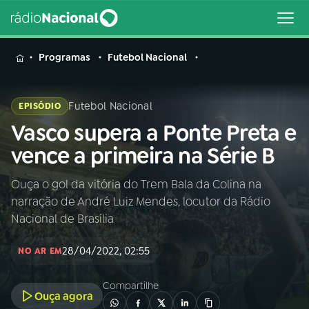
MENU
Programas
Futebol Nacional
Futebol Nacional
EPISÓDIO
Vasco supera a Ponte Preta e
Buscar
na
vence a primeira na Série B
Rádio
Buscar
Nacional
Ouça o gol da vitória do Trem Bala da Colina na
narração de André Luiz Mendes, locutor da Rádio
AO VIVO
Nacional de Brasília
28/04/2022, 02:55
01
INÍCIO
NO AR EM
Compartilhe
Ouça agora
02
A RÁDIO