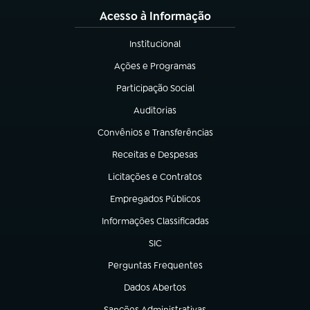
Acesso à Informação
Institucional
(abre em nova aba)
Ações e Programas
(abre em nova aba)
Participação Social
(abre em nova aba)
Auditorias
(abre em nova aba)
Convênios e Transferências
(abre em nova aba)
Receitas e Despesas
(abre em nova aba)
Licitações e Contratos
(abre em nova aba)
Empregados Públicos
(abre em nova aba)
Informações Classificadas
(abre em nova aba)
SIC
(abre em nova aba)
Perguntas Frequentes
(abre em nova aba)
Dados Abertos
(abre em nova aba)
Sanções Administrativas