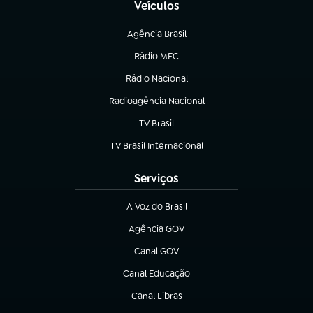
Veículos
Agência Brasil
(abre em nova aba)
Rádio MEC
(abre em nova aba)
Rádio Nacional
Radioagência Nacional
(abre em nova aba)
TV Brasil
(abre em nova aba)
TV Brasil Internacional
(abre em nova aba)
Serviços
A Voz do Brasil
(abre em nova aba)
Agência GOV
(abre em nova aba)
Canal GOV
(abre em nova aba)
Canal Educação
(abre em nova aba)
Canal Libras
(abre em nova aba)