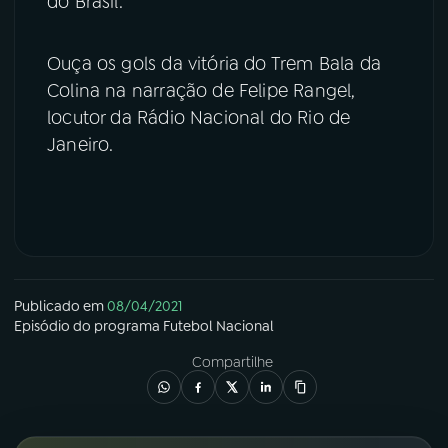
do Brasil.
YouTube
Facebook
Ouça os gols da vitória do Trem Bala da
Colina na narração de Felipe Rangel,
Instagram
X
locutor da Rádio Nacional do Rio de
TikTok
Janeiro.
Publicado em
08/04/2021
Episódio
do programa
Futebol Nacional
Compartilhe