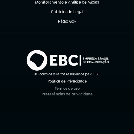
Monitoramento e Análise de Mídias
(abre em nova aba)
Publicidade Legal
(abre em nova aba)
Rádio Gov
(abre em nova aba)
© Todos os direitos reservados pela EBC
Política de Privacidade
(abre em nova aba)
Termos de uso
(abre em nova aba)
Preferências de privacidade