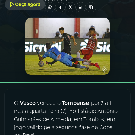
Ouça agora
03
PROGRAMAÇÃO
04
PROGRAMAS
05
PODCASTS
06
VIDEOCASTS
07
ÚLTIMAS
O
Vasco
venceu o
Tombense
por 2 a 1
nesta quarta-feira (7), no Estádio Antônio
08
FESTIVAL DE MÚSICA
Guimarães de Almeida, em Tombos, em
jogo válido pela segunda fase da Copa
ACOMPANHE A RÁDIO NACIONAL