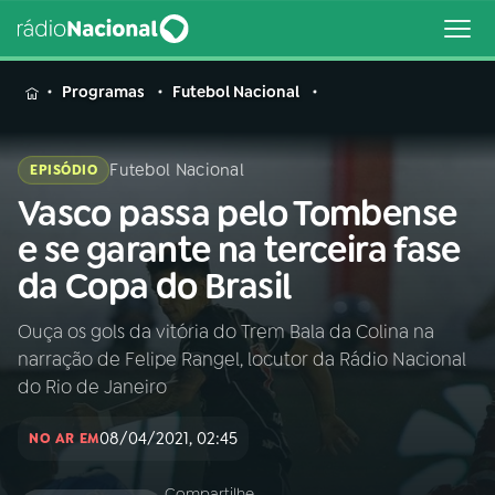
MENU
Programas
Futebol Nacional
Futebol Nacional
EPISÓDIO
Vasco passa pelo Tombense
Buscar
na
e se garante na terceira fase
Rádio
Buscar
da Copa do Brasil
Nacional
Ouça os gols da vitória do Trem Bala da Colina na
AO VIVO
narração de Felipe Rangel, locutor da Rádio Nacional
do Rio de Janeiro
01
INÍCIO
08/04/2021, 02:45
NO AR EM
02
A RÁDIO
Compartilhe