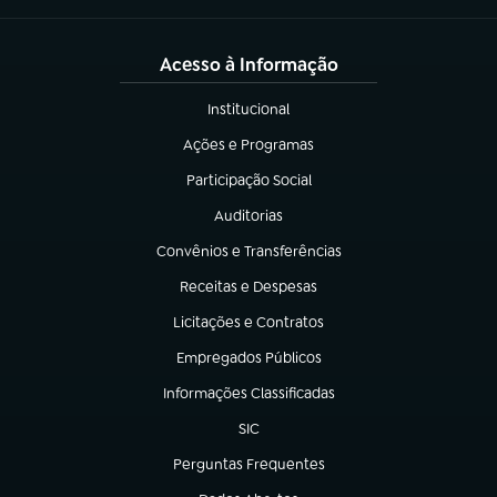
Acesso à Informação
Institucional
(abre em nova aba)
Ações e Programas
(abre em nova aba)
Participação Social
(abre em nova aba)
Auditorias
(abre em nova aba)
Convênios e Transferências
(abre em nova aba)
Receitas e Despesas
(abre em nova aba)
Licitações e Contratos
(abre em nova aba)
Empregados Públicos
(abre em nova aba)
Informações Classificadas
(abre em nova aba)
SIC
(abre em nova aba)
Perguntas Frequentes
(abre em nova aba)