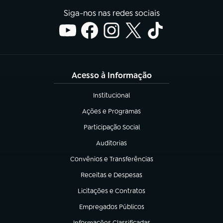
Siga-nos nas redes sociais
Acesso à Informação
Institucional
(abre em nova aba)
Ações e Programas
(abre em nova aba)
Participação Social
(abre em nova aba)
Auditorias
(abre em nova aba)
Convênios e Transferências
(abre em nova aba)
Receitas e Despesas
(abre em nova aba)
Licitações e Contratos
(abre em nova aba)
Empregados Públicos
(abre em nova aba)
Informações Classificadas