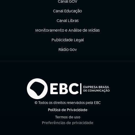
Canal GOV
(abre em nova aba)
Canal Educação
(abre em nova aba)
Canal Libras
(abre em nova aba)
Monitoramento e Análise de Mídias
(abre em nova aba)
Publicidade Legal
(abre em nova aba)
Rádio Gov
(abre em nova aba)
© Todos os direitos reservados pela EBC
Política de Privacidade
(abre em nova aba)
Termos de uso
(abre em nova aba)
Preferências de privacidade