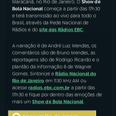
Maracanã, no Rio de Janeiro. O
Show de
Bola Nacional
começa a partir das 17h30
YouTube
Facebook
e terá transmissão ao vivo para todo o
Brasil, através da Rede Nacional de
Instagram
X
Rádios e do
site das Rádios EBC
.
TikTok
A narração é de André Luiz Mendes, os
comentários são de Bruno Mendes, as
reportagens são de Rodrigo Ricardo e o
plantão da informação é de Wagner
Gomes. Sintonize a
Rádio Nacional do
Rio de Janeiro
em 1130 kHz AM ou
acesse
radios.ebc.com.br
a partir das
17h30 e fique por dentro das emoções de
mais um
Show de Bola Nacional
.