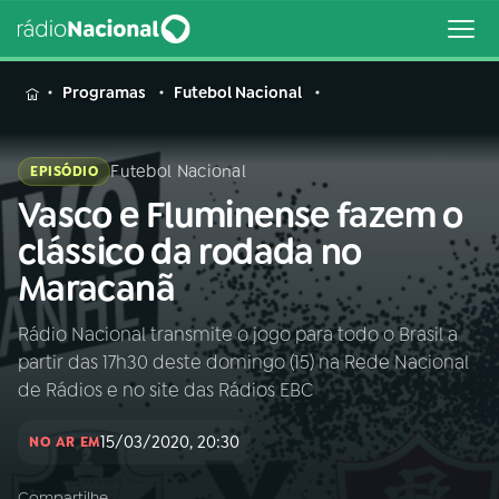
MENU
Programas
Futebol Nacional
Futebol Nacional
EPISÓDIO
Vasco e Fluminense fazem o
Buscar
na
clássico da rodada no
Rádio
Buscar
Maracanã
Nacional
Rádio Nacional transmite o jogo para todo o Brasil a
AO VIVO
partir das 17h30 deste domingo (15) na Rede Nacional
de Rádios e no site das Rádios EBC
01
INÍCIO
15/03/2020, 20:30
NO AR EM
02
A RÁDIO
Compartilhe