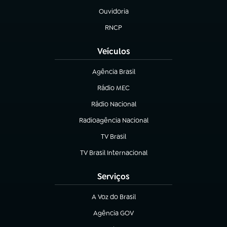
Ouvidoria
(abre em nova aba)
RNCP
(abre em nova aba)
Veículos
Agência Brasil
(abre em nova aba)
Rádio MEC
(abre em nova aba)
Rádio Nacional
Radioagência Nacional
(abre em nova aba)
TV Brasil
(abre em nova aba)
TV Brasil Internacional
(abre em nova aba)
Serviços
A Voz do Brasil
(abre em nova aba)
Agência GOV
(abre em nova aba)