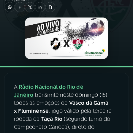
03
PROGRAMAÇÃO
04
PROGRAMAS
05
PODCASTS
06
VIDEOCASTS
A
Rádio Nacional do Rio de
07
ÚLTIMAS
Janeiro
transmite neste domingo (15)
todas as emoções de
Vasco da Gama
x Fluminense
, jogo válido pela terceira
08
FESTIVAL DE MÚSICA
rodada da
Taça Rio
(segundo turno do
Campeonato Carioca), direto do
ACOMPANHE A RÁDIO NACIONAL