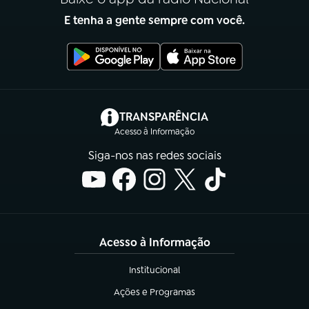
E tenha a gente sempre com você.
(abre em nova aba)
TRANSPARÊNCIA
Acesso à Informação
Siga-nos nas redes sociais
Acesso à Informação
Institucional
(abre em nova aba)
Ações e Programas
(abre em nova aba)