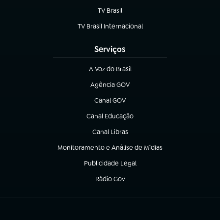
TV Brasil
(abre em nova aba)
TV Brasil Internacional
(abre em nova aba)
Serviços
A Voz do Brasil
(abre em nova aba)
Agência GOV
(abre em nova aba)
Canal GOV
(abre em nova aba)
Canal Educação
(abre em nova aba)
Canal Libras
(abre em nova aba)
Monitoramento e Análise de Mídias
(abre em nova aba)
Publicidade Legal
(abre em nova aba)
Rádio Gov
(abre em nova aba)