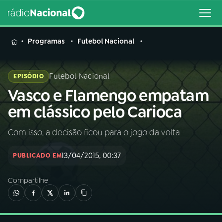
MENU
Programas
Futebol Nacional
Futebol Nacional
EPISÓDIO
Vasco e Flamengo empatam
Buscar
na
em clássico pelo Carioca
Rádio
Buscar
Nacional
Com isso, a decisão ficou para o jogo da volta
AO VIVO
13/04/2015, 00:37
PUBLICADO EM
Compartilhe
01
INÍCIO
02
A RÁDIO