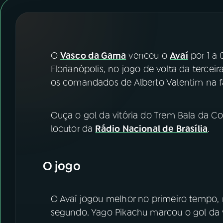
07
ÚLTIMAS
08
FESTIVAL DE MÚSICA
O
Vasco da Gama
venceu o
Avaí
por 1 a 
ACOMPANHE A RÁDIO NACIONAL
Florianópolis, no jogo de volta da terceir
os comandados de Alberto Valentim na f
YouTube
Facebook
Instagram
X
Ouça o gol da vitória do Trem Bala da C
locutor da
Rádio Nacional de Brasília
.
TikTok
O jogo
O Avaí jogou melhor no primeiro tempo,
segundo. Yago Pikachu marcou o gol da v