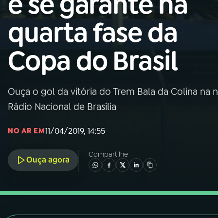
e se garante na
Nacional
quarta fase da
01
INÍCIO
Copa do Brasil
02
A RÁDIO
Ouça o gol da vitória do Trem Bala da Colina na 
03
PROGRAMAÇÃO
Rádio Nacional de Brasília
04
PROGRAMAS
11/04/2019, 14:55
NO AR EM
Compartilhe
05
PODCASTS
Ouça agora
06
VIDEOCASTS