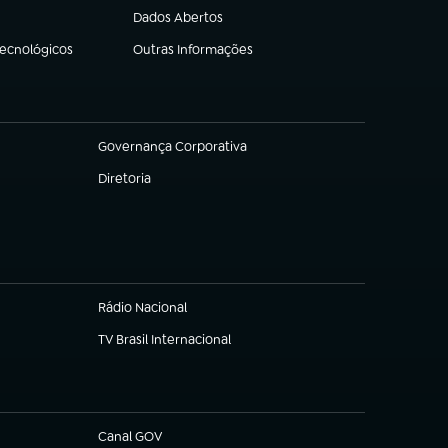
Dados Abertos
(abre em nova aba)
Tecnológicos
Outras Informações
(abre em nova aba)
Governança Corporativa
(abre em nova aba)
Diretoria
(abre em nova aba)
Rádio Nacional
TV Brasil Internacional
(abre em nova aba)
Canal GOV
(abre em nova aba)