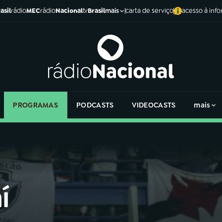
asil
rádio
MEC
rádio
Nacional
tv
Brasil
carta de serviço
acesso à inf
mais
PROGRAMAS
PODCASTS
VIDEOCASTS
mais
í