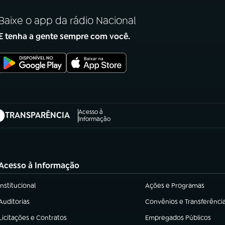
Baixe o app da rádio Nacional
E tenha a gente sempre com você.
Acesso à
TRANSPARÊNCIA
abre em nova aba)
Informação
Acesso à Informação
Institucional
Ações e Programas
(abre em nova aba)
(abre em nova aba)
Auditorias
Convênios e Transferênci
(abre em nova aba)
(abre em nova aba)
Licitações e Contratos
Empregados Públicos
(abre em nova aba)
(abre em nova aba)