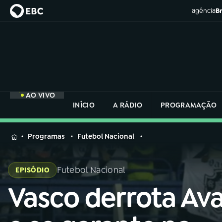
agência
Br
AO VIVO
INÍCIO
A RÁDIO
PROGRAMAÇÃO
MENU
Programas
Futebol Nacional
Buscar
na
Futebol Nacional
EPISÓDIO
Rádio
Buscar
Nacional
Vasco derrota Ava
Buscar
na
Rádio
AO VIVO