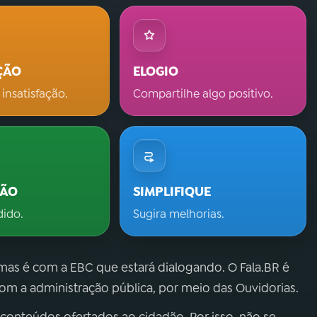
ÇÃO
ELOGIO
 insatisfação.
Compartilhe algo positivo.
ÇÃO
SIMPLIFIQUE
dido.
Sugira melhorias.
 mas é com a EBC que estará dialogando. O Fala.BR é
m a administração pública, por meio das Ouvidorias.