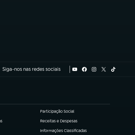
Siga-nos nas redes sociais
Participação Social
(abre em nova aba)
as
Receitas e Despesas
(abre em nova aba)
Informações Classificadas
(abre em nova aba)