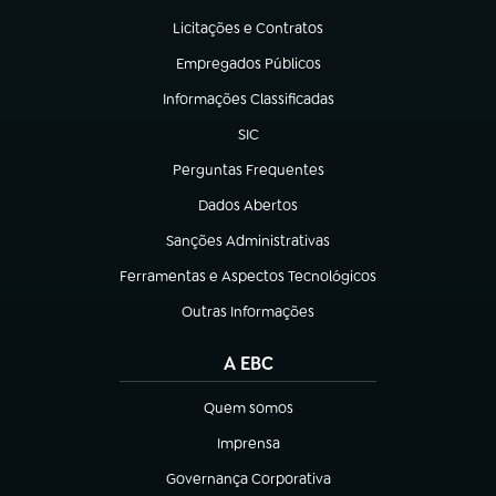
Licitações e Contratos
(abre em nova aba)
Empregados Públicos
(abre em nova aba)
Informações Classificadas
(abre em nova aba)
SIC
(abre em nova aba)
Perguntas Frequentes
(abre em nova aba)
Dados Abertos
(abre em nova aba)
Sanções Administrativas
(abre em nova aba)
Ferramentas e Aspectos Tecnológicos
(abre em nova aba)
Outras Informações
(abre em nova aba)
A EBC
Quem somos
(abre em nova aba)
Imprensa
(abre em nova aba)
Governança Corporativa
(abre em nova aba)