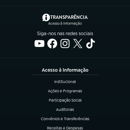
(abre em nova aba)
TRANSPARÊNCIA
Acesso à Informação
Siga-nos nas redes sociais
Acesso à Informação
Institucional
(abre em nova aba)
Ações e Programas
(abre em nova aba)
Participação Social
(abre em nova aba)
Auditorias
(abre em nova aba)
Convênios e Transferências
(abre em nova aba)
Receitas e Despesas
(abre em nova aba)