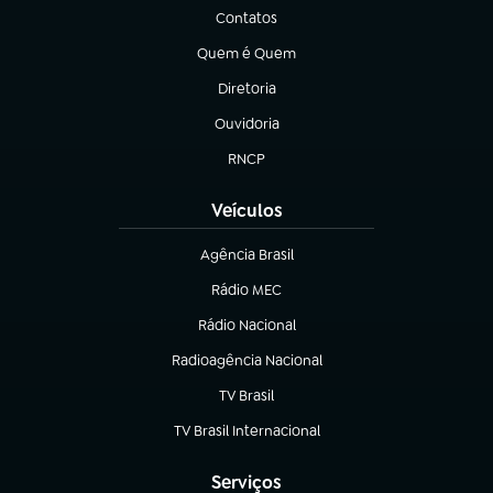
Contatos
(abre em nova aba)
Quem é Quem
(abre em nova aba)
Diretoria
(abre em nova aba)
Ouvidoria
(abre em nova aba)
RNCP
(abre em nova aba)
Veículos
Agência Brasil
(abre em nova aba)
Rádio MEC
(abre em nova aba)
Rádio Nacional
Radioagência Nacional
(abre em nova aba)
TV Brasil
(abre em nova aba)
TV Brasil Internacional
(abre em nova aba)
Serviços