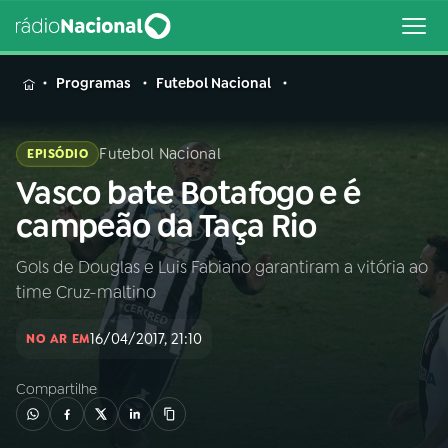
MENU
Programas
Futebol Nacional
Futebol Nacional
EPISÓDIO
Vasco bate Botafogo e é
Buscar
na
campeão da Taça Rio
Rádio
Buscar
Nacional
Gols de Douglas e Luis Fabiano garantiram a vitória ao
time Cruz-maltino
AO VIVO
16/04/2017, 21:10
NO AR EM
01
INÍCIO
Compartilhe
02
A RÁDIO