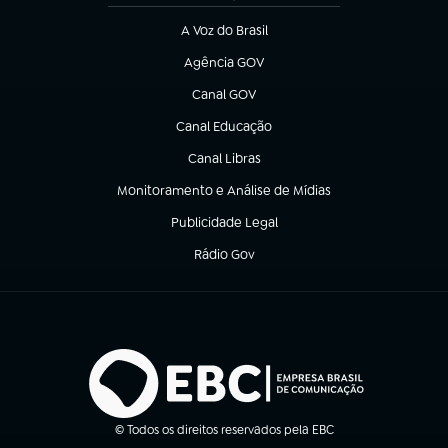
A Voz do Brasil
(abre em nova aba)
Agência GOV
(abre em nova aba)
Canal GOV
(abre em nova aba)
Canal Educação
(abre em nova aba)
Canal Libras
(abre em nova aba)
Monitoramento e Análise de Mídias
(abre em nova aba)
Publicidade Legal
(abre em nova aba)
Rádio Gov
(abre em nova aba)
© Todos os direitos reservados pela EBC