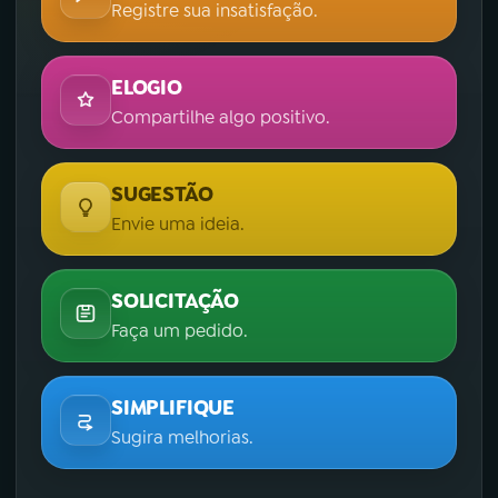
Registre sua insatisfação.
ELOGIO
Compartilhe algo positivo.
SUGESTÃO
Envie uma ideia.
SOLICITAÇÃO
Faça um pedido.
SIMPLIFIQUE
Sugira melhorias.