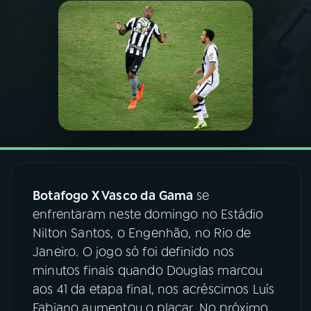
03
PROGRAMAÇÃO
04
PROGRAMAS
05
PODCASTS
06
VIDEOCASTS
Botafogo X Vasco da Gama
se
enfrentaram neste domingo no Estádio
07
ÚLTIMAS
Nilton Santos, o Engenhão, no Rio de
Janeiro. O jogo só foi definido nos
08
FESTIVAL DE MÚSICA
minutos finais quando Douglas marcou
aos 41 da etapa final, nos acréscimos Luís
Fabiano aumentou o placar. No próximo
ACOMPANHE A RÁDIO NACIONAL