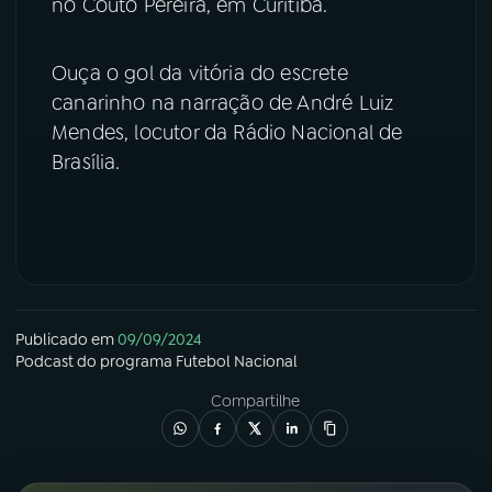
no Couto Pereira, em Curitiba.
YouTube
Facebook
Ouça o gol da vitória do escrete
Instagram
X
canarinho na narração de André Luiz
Mendes, locutor da Rádio Nacional de
TikTok
Brasília.
Publicado em
09/09/2024
Podcast
do programa
Futebol Nacional
Compartilhe