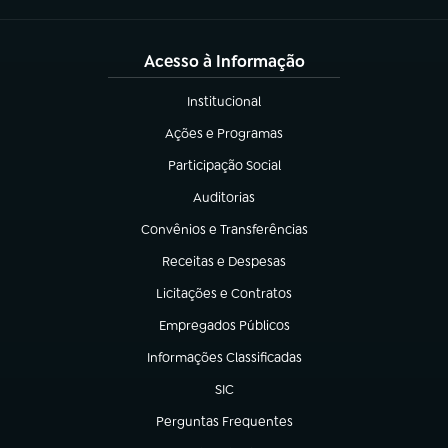
Acesso à Informação
Institucional
(abre em nova aba)
Ações e Programas
(abre em nova aba)
Participação Social
(abre em nova aba)
Auditorias
(abre em nova aba)
Convênios e Transferências
(abre em nova aba)
Receitas e Despesas
(abre em nova aba)
Licitações e Contratos
(abre em nova aba)
Empregados Públicos
(abre em nova aba)
Informações Classificadas
(abre em nova aba)
SIC
(abre em nova aba)
Perguntas Frequentes
(abre em nova aba)