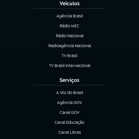
Veículos
Agência Brasil
(abre em nova aba)
Rádio MEC
(abre em nova aba)
Rádio Nacional
Radioagência Nacional
(abre em nova aba)
TV Brasil
(abre em nova aba)
TV Brasil Internacional
(abre em nova aba)
Serviços
A Voz do Brasil
(abre em nova aba)
Agência GOV
(abre em nova aba)
Canal GOV
(abre em nova aba)
Canal Educação
(abre em nova aba)
Canal Libras
(abre em nova aba)