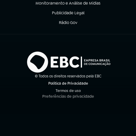
Monitoramento e Análise de Mídias
(abre em nova aba)
Publicidade Legal
(abre em nova aba)
Rádio Gov
(abre em nova aba)
© Todos os direitos reservados pela EBC
Política de Privacidade
(abre em nova aba)
Termos de uso
(abre em nova aba)
Preferências de privacidade