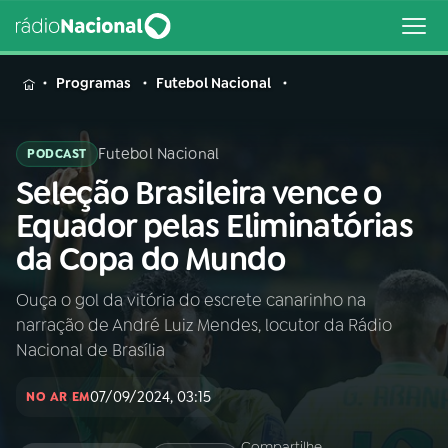
MENU
Programas
Futebol Nacional
Futebol Nacional
PODCAST
Seleção Brasileira vence o
Buscar
na
Equador pelas Eliminatórias
Rádio
Buscar
da Copa do Mundo
Nacional
Ouça o gol da vitória do escrete canarinho na
AO VIVO
narração de André Luiz Mendes, locutor da Rádio
Nacional de Brasília
01
INÍCIO
07/09/2024, 03:15
NO AR EM
02
A RÁDIO
Compartilhe