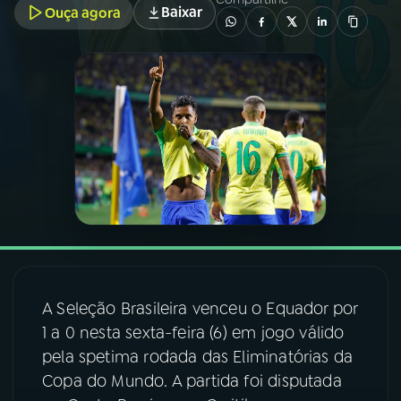
Baixar
Ouça agora
03
PROGRAMAÇÃO
04
PROGRAMAS
05
PODCASTS
06
VIDEOCASTS
07
ÚLTIMAS
A Seleção Brasileira venceu o Equador por
1 a 0 nesta sexta-feira (6) em jogo válido
08
FESTIVAL DE MÚSICA
pela spetima rodada das Eliminatórias da
Copa do Mundo. A partida foi disputada
ACOMPANHE A RÁDIO NACIONAL