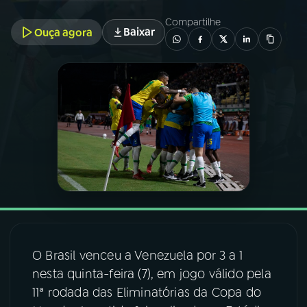
Compartilhe
Baixar
Ouça agora
03
PROGRAMAÇÃO
04
PROGRAMAS
05
PODCASTS
06
VIDEOCASTS
07
ÚLTIMAS
O Brasil venceu a Venezuela por 3 a 1
08
FESTIVAL DE MÚSICA
nesta quinta-feira (7), em jogo válido pela
11ª rodada das Eliminatórias da Copa do
ACOMPANHE A RÁDIO NACIONAL