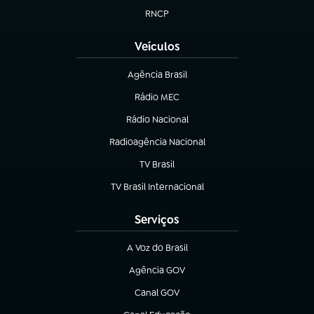
RNCP
(abre em nova aba)
Veículos
Agência Brasil
(abre em nova aba)
Rádio MEC
(abre em nova aba)
Rádio Nacional
Radioagência Nacional
(abre em nova aba)
TV Brasil
(abre em nova aba)
TV Brasil Internacional
(abre em nova aba)
Serviços
A Voz do Brasil
(abre em nova aba)
Agência GOV
(abre em nova aba)
Canal GOV
(abre em nova aba)