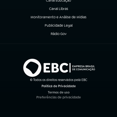
Canal Educação
(abre em nova aba)
Canal Libras
(abre em nova aba)
Monitoramento e Análise de Mídias
(abre em nova aba)
Publicidade Legal
(abre em nova aba)
Rádio Gov
(abre em nova aba)
© Todos os direitos reservados pela EBC
Política de Privacidade
(abre em nova aba)
Termos de uso
(abre em nova aba)
Preferências de privacidade