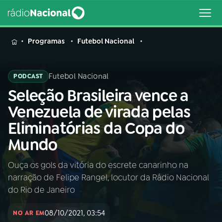
MENU
Programas
Futebol Nacional
Futebol Nacional
PODCAST
Seleção Brasileira vence a
Buscar
na
Venezuela de virada pelas
Rádio
Buscar
Eliminatórias da Copa do
Nacional
Mundo
AO VIVO
Ouça os gols da vitória do escrete canarinho na
narração de Felipe Rangel, locutor da Rádio Nacional
01
INÍCIO
do Rio de Janeiro
08/10/2021, 03:54
02
A RÁDIO
NO AR EM