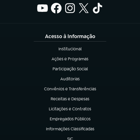
Acesso à Informação
Institucional
(abre em nova aba)
Ações e Programas
(abre em nova aba)
Participação Social
(abre em nova aba)
Auditorias
(abre em nova aba)
Convênios e Transferências
(abre em nova aba)
Receitas e Despesas
(abre em nova aba)
Licitações e Contratos
(abre em nova aba)
Empregados Públicos
(abre em nova aba)
Informações Classificadas
(abre em nova aba)
SIC