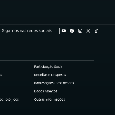
Siga-nos nas redes sociais
Participação Social
(abre em nova aba)
as
Receitas e Despesas
(abre em nova aba)
Informações Classificadas
(abre em nova aba)
Dados Abertos
(abre em nova aba)
Tecnológicos
Outras Informações
(abre em nova aba)