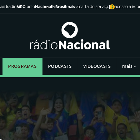
asil
rádio
MEC
rádio
Nacional
tv
Brasil
carta de serviço
acesso à inf
mais
PROGRAMAS
PODCASTS
VIDEOCASTS
mais