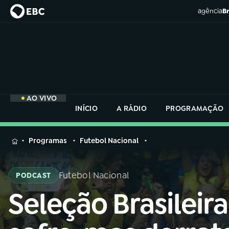
agência
Br
AO VIVO
INÍCIO
A RÁDIO
PROGRAMAÇÃO
MENU
Programas
Futebol Nacional
Buscar
na
Futebol Nacional
PODCAST
Rádio
Buscar
Nacional
Seleção Brasileira
Buscar
na
Rádio
AO VIVO