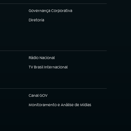
Governança Corporativa
(abre em nova aba)
Diretoria
(abre em nova aba)
Rádio Nacional
TV Brasil Internacional
(abre em nova aba)
Canal GOV
(abre em nova aba)
Monitoramento e Análise de Mídias
(abre em nova aba)