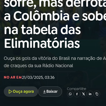
sofre, mas derrot
Nacional
a Colômbia e sob
01
INÍCIO
na tabela das
02
A RÁDIO
Eliminatórias
03
PROGRAMAÇÃO
Ouça os gols da vitória do Brasil na narração de
04
PROGRAMAS
de craques da sua Rádio Nacional
05
PODCASTS
21/03/2025, 03:36
NO AR EM
Compartilhe
Ouça agora
Baixar
06
VIDEOCASTS