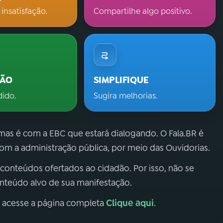
 insatisfação.
Compartilhe algo positivo.
ÇÃO
SIMPLIFIQUE
dido.
Sugira melhorias.
 mas é com a EBC que estará dialogando. O Fala.BR é
m a administração pública, por meio das Ouvidorias.
 conteúdos ofertados ao cidadão. Por isso, não se
onteúdo alvo de sua manifestação.
Clique aqui
, acesse a página completa
.