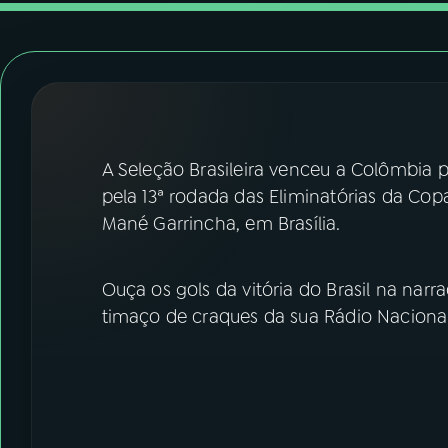
07
ÚLTIMAS
08
FESTIVAL DE MÚSICA
ACOMPANHE A RÁDIO NACIONAL
A Seleção Brasileira venceu a Colômbia po
YouTube
Facebook
pela 13ª rodada das Eliminatórias da Cop
Mané Garrincha, em Brasília.
Instagram
X
TikTok
Ouça os gols da vitória do Brasil na nar
timaço de craques da sua Rádio Nacional