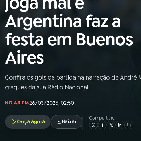
joga mal e
Nacional
Argentina faz a
01
INÍCIO
festa em Buenos
02
A RÁDIO
Aires
03
PROGRAMAÇÃO
Confira os gols da partida na narração de André
04
PROGRAMAS
craques da sua Rádio Nacional
05
PODCASTS
26/03/2025, 02:50
NO AR EM
Compartilhe
Ouça agora
Baixar
06
VIDEOCASTS