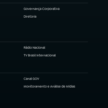
Governança Corporativa
(abre em nova aba)
Diretoria
(abre em nova aba)
Rádio Nacional
TV Brasil Internacional
(abre em nova aba)
Canal GOV
(abre em nova aba)
Monitoramento e Análise de Mídias
(abre em nova aba)