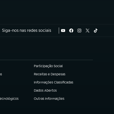
Siga-nos nas redes sociais
Participação Social
(abre em nova aba)
as
Receitas e Despesas
(abre em nova aba)
Informações Classificadas
(abre em nova aba)
Dados Abertos
(abre em nova aba)
Tecnológicos
Outras Informações
(abre em nova aba)