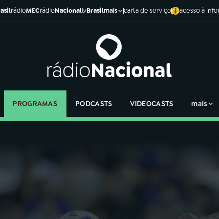
asil
rádio
MEC
rádio
Nacional
tv
Brasil
carta de serviço
acesso à inf
mais
PROGRAMAS
PODCASTS
VIDEOCASTS
mais