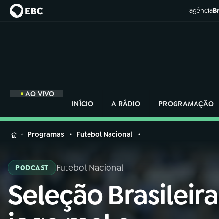
agência
Br
AO VIVO
INÍCIO
A RÁDIO
PROGRAMAÇÃO
MENU
Programas
Futebol Nacional
Buscar
na
Futebol Nacional
PODCAST
Rádio
Buscar
Nacional
Seleção Brasileira
Buscar
na
Rádio
AO VIVO