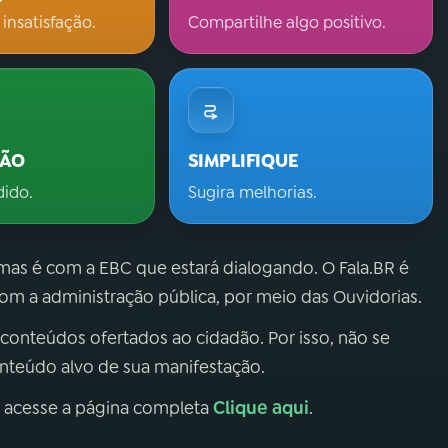
 insatisfação.
Compartilhe algo positivo.
ÇÃO
SIMPLIFIQUE
dido.
Sugira melhorias.
 mas é com a EBC que estará dialogando. O Fala.BR é
m a administração pública, por meio das Ouvidorias.
 conteúdos ofertados ao cidadão. Por isso, não se
onteúdo alvo de sua manifestação.
Clique aqui
, acesse a página completa
.