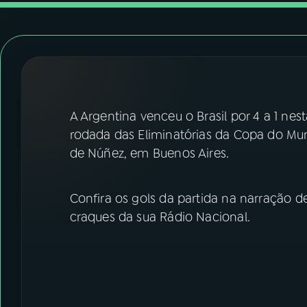
07
ÚLTIMAS
08
FESTIVAL DE MÚSICA
ACOMPANHE A RÁDIO NACIONAL
A Argentina venceu o Brasil por 4 a 1 nest
YouTube
Facebook
rodada das Eliminatórias da Copa do Mu
de Núñez, em Buenos Aires.
Instagram
X
TikTok
Confira os gols da partida na narração 
craques da sua Rádio Nacional.