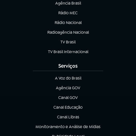
Agência Brasil
(abre em nova aba)
Rádio MEC
(abre em nova aba)
Rádio Nacional
Radioagência Nacional
(abre em nova aba)
TV Brasil
(abre em nova aba)
TV Brasil Internacional
(abre em nova aba)
Serviços
A Voz do Brasil
(abre em nova aba)
Agência GOV
(abre em nova aba)
Canal GOV
(abre em nova aba)
Canal Educação
(abre em nova aba)
Canal Libras
(abre em nova aba)
Monitoramento e Análise de Mídias
(abre em nova aba)