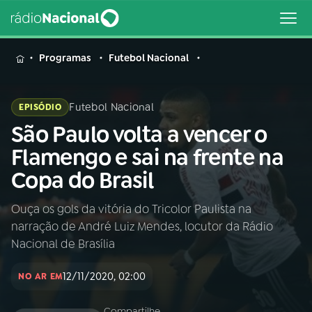
MENU
Programas
Futebol Nacional
Futebol Nacional
EPISÓDIO
São Paulo volta a vencer o
Buscar
na
Flamengo e sai na frente na
Rádio
Buscar
Copa do Brasil
Nacional
Ouça os gols da vitória do Tricolor Paulista na
AO VIVO
narração de André Luiz Mendes, locutor da Rádio
Nacional de Brasília
01
INÍCIO
12/11/2020, 02:00
NO AR EM
02
A RÁDIO
Compartilhe