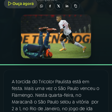
Ouça agora
03
PROGRAMAÇÃO
04
PROGRAMAS
05
PODCASTS
06
VIDEOCASTS
07
ÚLTIMAS
A torcida do Tricolor Paulista está em
festa. Mais uma vez o São Paulo venceu o
08
FESTIVAL DE MÚSICA
Flamengo. Nesta quarta-feira, no
Maracanã o São Paulo selou a vitória por
2 a 1, no Rio de Janeiro, no jogo de ida
ACOMPANHE A RÁDIO NACIONAL