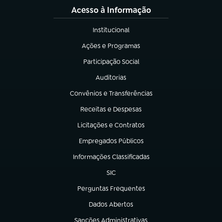
Acesso à Informação
Institucional
(abre em nova aba)
Ações e Programas
(abre em nova aba)
Participação Social
(abre em nova aba)
Auditorias
(abre em nova aba)
Convênios e Transferências
(abre em nova aba)
Receitas e Despesas
(abre em nova aba)
Licitações e Contratos
(abre em nova aba)
Empregados Públicos
(abre em nova aba)
Informações Classificadas
(abre em nova aba)
SIC
(abre em nova aba)
Perguntas Frequentes
(abre em nova aba)
Dados Abertos
(abre em nova aba)
Sanções Administrativas