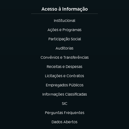
Acesso à Informação
Institucional
(abre em nova aba)
Ações e Programas
(abre em nova aba)
Participação Social
(abre em nova aba)
Auditorias
(abre em nova aba)
Convênios e Transferências
(abre em nova aba)
Receitas e Despesas
(abre em nova aba)
Licitações e Contratos
(abre em nova aba)
Empregados Públicos
(abre em nova aba)
Informações Classificadas
(abre em nova aba)
SIC
(abre em nova aba)
Perguntas Frequentes
(abre em nova aba)
Dados Abertos
(abre em nova aba)