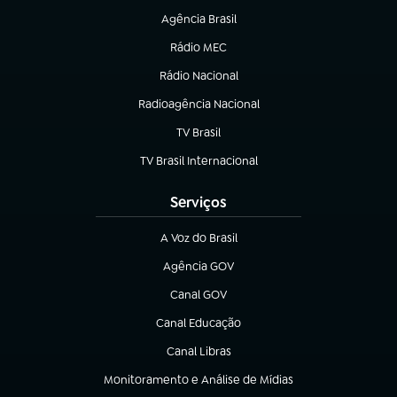
Agência Brasil
(abre em nova aba)
Rádio MEC
(abre em nova aba)
Rádio Nacional
Radioagência Nacional
(abre em nova aba)
TV Brasil
(abre em nova aba)
TV Brasil Internacional
(abre em nova aba)
Serviços
A Voz do Brasil
(abre em nova aba)
Agência GOV
(abre em nova aba)
Canal GOV
(abre em nova aba)
Canal Educação
(abre em nova aba)
Canal Libras
(abre em nova aba)
Monitoramento e Análise de Mídias
(abre em nova aba)