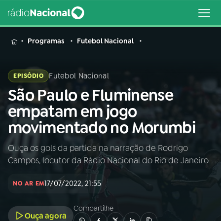
MENU
Programas
Futebol Nacional
Futebol Nacional
EPISÓDIO
São Paulo e Fluminense
Buscar
na
empatam em jogo
Rádio
Buscar
movimentado no Morumbi
Nacional
Ouça os gols da partida na narração de Rodrigo
AO VIVO
Campos, locutor da Rádio Nacional do Rio de Janeiro
01
INÍCIO
17/07/2022, 21:55
NO AR EM
Compartilhe
02
A RÁDIO
Ouça agora