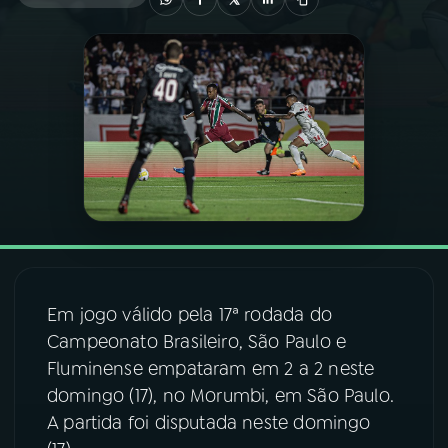
03
PROGRAMAÇÃO
04
PROGRAMAS
05
PODCASTS
06
VIDEOCASTS
Em jogo válido pela 17ª rodada do
07
ÚLTIMAS
Campeonato Brasileiro, São Paulo e
Fluminense empataram em 2 a 2 neste
08
FESTIVAL DE MÚSICA
domingo (17), no Morumbi, em São Paulo.
A partida foi disputada neste domingo
ACOMPANHE A RÁDIO NACIONAL