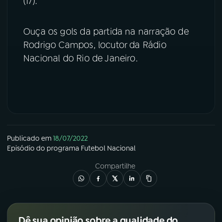
(17).
YouTube
Facebook
Ouça os gols da partida na narração de
Rodrigo Campos, locutor da Rádio
Instagram
X
Nacional do Rio de Janeiro.
TikTok
Publicado em
18/07/2022
Episódio
do programa
Futebol Nacional
Compartilhe
Dê sua opinião sobre a qualidade do